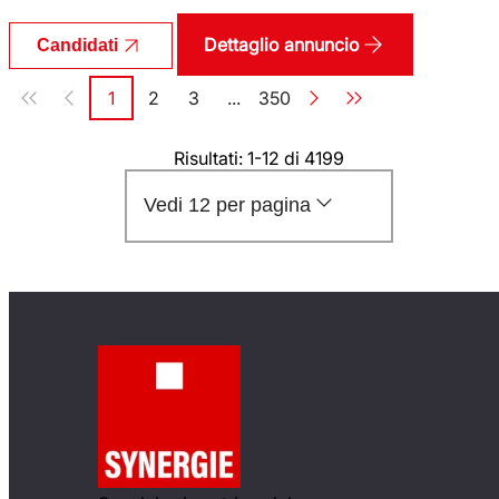
Dettaglio annuncio
Candidati
Paginazione
1
2
3
...
350
Pagina
Pagina
Pagina
Pagina
Risultati: 1-12 di 4199
Vedi 12 per pagina