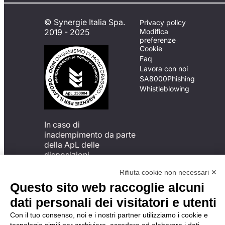
© Synergie Italia Spa.
Privacy policy
2019 - 2025
Modifica
preferenze
Cookie
Faq
Lavora con noi
SA8000
Phishing
Whistleblowing
In caso di
inadempimento da parte
della ApL delle
disposizioni
del Codice di Condotta, è
Rifiuta cookie non necessari ✕
possibile presentare un
reclamo
Questo sito web raccoglie alcuni
all’Organismo di
dati personali dei visitatori e utenti
Monitoraggio utilizzando
una delle modalità
Con il tuo consenso, noi e i nostri partner utilizziamo i cookie e