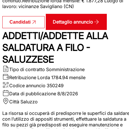
continuo.Retribuzione lorda mensile: € 1.877,28 Luogo di
lavoro: vicinanze Savigliano (CN)
Dettaglio annuncio
Candidati
ADDETTI/ADDETTE ALLA
SALDATURA A FILO -
SALUZZESE
Tipo di contratto
Somministrazione
Retribuzione Lorda
1784.94 mensile
Codice annuncio
350249
Data di pubblicazione
8/8/2026
Città
Saluzzo
La risorsa si occuperà di predisporre le superfici da saldar
con l’utilizzo di appositi strumenti, effettuare la saldatura a
filo su pezzi già predisposti ed eseguire manutenzione e