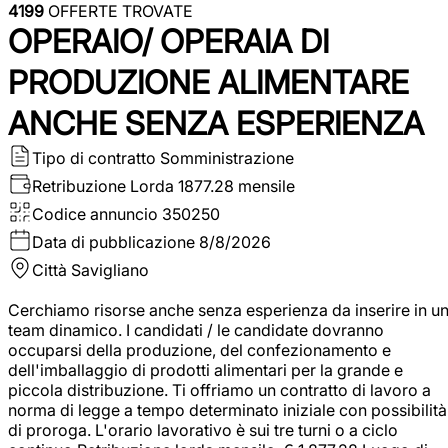
4199
OFFERTE TROVATE
OPERAIO/ OPERAIA DI
PRODUZIONE ALIMENTARE
ANCHE SENZA ESPERIENZA
Tipo di contratto
Somministrazione
Retribuzione Lorda
1877.28 mensile
Codice annuncio
350250
Data di pubblicazione
8/8/2026
Città
Savigliano
Cerchiamo risorse anche senza esperienza da inserire in u
team dinamico. I candidati / le candidate dovranno
occuparsi della produzione, del confezionamento e
dell'imballaggio di prodotti alimentari per la grande e
piccola distribuzione. Ti offriamo un contratto di lavoro a
norma di legge a tempo determinato iniziale con possibilità
di proroga. L'orario lavorativo è sui tre turni o a ciclo