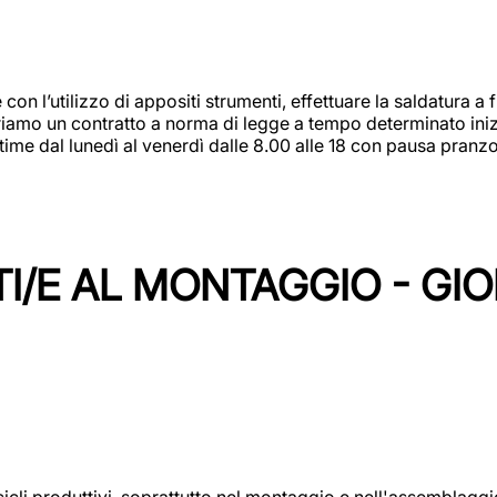
 con l’utilizzo di appositi strumenti, effettuare la saldatura 
 Offriamo un contratto a norma di legge a tempo determinato in
 time dal lunedì al venerdì dalle 8.00 alle 18 con pausa pran
I/E AL MONTAGGIO - GI
cicli produttivi, soprattutto nel montaggio e nell'assemblag