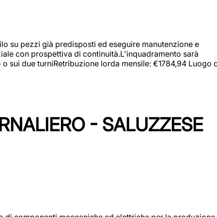
a filo su pezzi già predisposti ed eseguire manutenzione e
iziale con prospettiva di continuità.L'inquadramento sarà
zo o sui due turniRetribuzione lorda mensile: €1784,94 Luogo d
ORNALIERO - SALUZZESE
gio di componenti meccaniche ed elettriche per la produzione