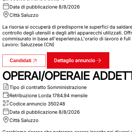
Data di pubblicazione
8/8/2026
Città
Saluzzo
La risorsa si occuperà di predisporre le superfici da saldare
controllo degli utensili e degli altri apparecchi utilizzati.
commisurato in base all'esperienza.L'orario di lavoro è full
Lavoro: Saluzzese (CN)
Dettaglio annuncio
Candidati
OPERAI/OPERAIE ADDETT
Tipo di contratto
Somministrazione
Retribuzione Lorda
1784.94 mensile
Codice annuncio
350248
Data di pubblicazione
8/8/2026
Città
Saluzzo
Cerchiamo risorse che potranno essere inserite nei diversi 