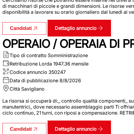
di macchinari di piccole e grandi dimensioni. Le risorse ve
disponibilità a lavorare su orario giornaliero dal lunedì al
Dettaglio annuncio
Candidati
OPERAIO / OPERAIA DI 
Tipo di contratto
Somministrazione
Retribuzione Lorda
1947.36 mensile
Codice annuncio
350247
Data di pubblicazione
8/8/2026
Città
Savigliano
La risorsa si occuperà di:_ controllo qualità componenti_ s
manutentrici_ dove necessario assemblaggio parti Ti offriam
ciclo continuo, 21 turni, con riposi a compensazione. RET
Dettaglio annuncio
Candidati