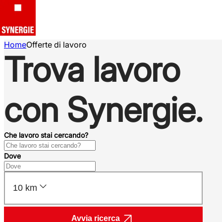
Home
Offerte di lavoro
Trova lavoro
con Synergie.
Che lavoro stai cercando?
Dove
10 km
Avvia ricerca