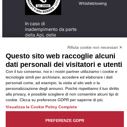
Whistleblowing
In caso di
inadempimento da parte
della ApL delle
disposizioni
del Codice di Condotta, è
Rifiuta cookie non necessari ✕
possibile presentare un
Questo sito web raccoglie alcuni
reclamo
dati personali dei visitatori e utenti
all’Organismo di
Monitoraggio utilizzando
Con il tuo consenso, noi e i nostri partner utilizziamo i cookie e
una delle modalità
tecnologie simili per archiviare, accedere ed elaborare i dati
descritte al seguente
personali come, ad esempio, la visita al sito web o la
indirizzo web
personalizzazione degli annunci. Poiché rispettiamo il tuo diritto
https://odm-
alla privacy, è possibile scegliere di non consentire alcuni tipi di
agenzielavoro.it/reclami/
.
cookie. Clicca su preferenze GDPR per saperne di più.
Visualizza la Cookie Policy Completa
PREFERENZE GDPR