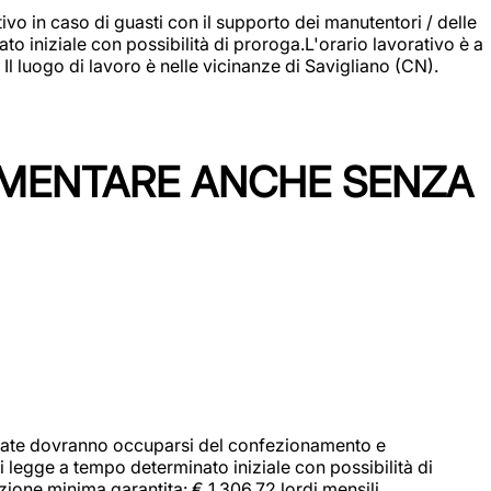
vo in caso di guasti con il supporto dei manutentori / delle
 iniziale con possibilità di proroga.L'orario lavorativo è a
luogo di lavoro è nelle vicinanze di Savigliano (CN).
IMENTARE ANCHE SENZA
didate dovranno occuparsi del confezionamento e
i legge a tempo determinato iniziale con possibilità di
zione minima garantita: € 1.306,72 lordi mensili