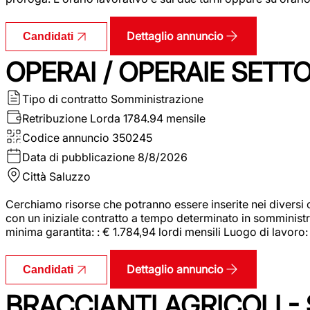
Dettaglio annuncio
Candidati
OPERAI / OPERAIE SET
Tipo di contratto
Somministrazione
Retribuzione Lorda
1784.94 mensile
Codice annuncio
350245
Data di pubblicazione
8/8/2026
Città
Saluzzo
Cerchiamo risorse che potranno essere inserite nei diversi 
con un iniziale contratto a tempo determinato in somministraz
minima garantita: : € 1.784,94 lordi mensili Luogo di lavoro
Dettaglio annuncio
Candidati
BRACCIANTI AGRICOLI -