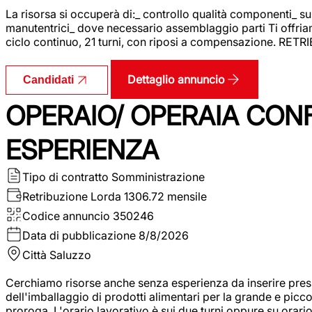
La risorsa si occuperà di:_ controllo qualità componenti_ s
manutentrici_ dove necessario assemblaggio parti Ti offriam
ciclo continuo, 21 turni, con riposi a compensazione. RET
Dettaglio annuncio
Candidati
OPERAIO/ OPERAIA CO
ESPERIENZA
Tipo di contratto
Somministrazione
Retribuzione Lorda
1306.72 mensile
Codice annuncio
350246
Data di pubblicazione
8/8/2026
Città
Saluzzo
Cerchiamo risorse anche senza esperienza da inserire pres
dell'imballaggio di prodotti alimentari per la grande e picco
proroga. L'orario lavorativo è sui due turni oppure su orar