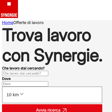
Home
Offerte di lavoro
Trova lavoro
con Synergie.
Che lavoro stai cercando?
Dove
10 km
Avvia ricerca