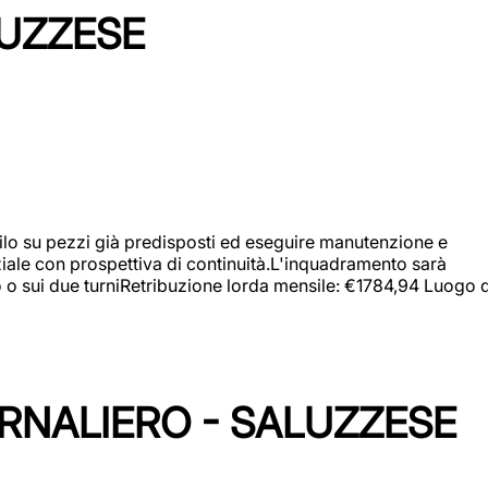
LUZZESE
a filo su pezzi già predisposti ed eseguire manutenzione e
iziale con prospettiva di continuità.L'inquadramento sarà
zo o sui due turniRetribuzione lorda mensile: €1784,94 Luogo d
ORNALIERO - SALUZZESE