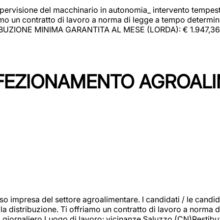
upervisione del macchinario in autonomia_ intervento tempesti
o un contratto di lavoro a norma di legge a tempo determinato
RIBUZIONE MINIMA GARANTITA AL MESE (LORDA): € 1.947,36 Il 
NFEZIONAMENTO AGROAL
so impresa del settore agroalimentare. I candidati / le can
la distribuzione. Ti offriamo un contratto di lavoro a norma d
io giornaliero.Luogo di lavoro: vicinanze Saluzzo (CN)Restibu