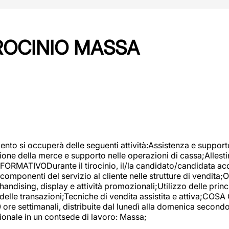
IROCINIO MASSA
imento si occuperà delle seguenti attività:Assistenza e support
ione della merce e supporto nelle operazioni di cassa;Allesti
FORMATIVODurante il tirocinio, il/la candidato/candidata acq
componenti del servizio al cliente nelle strutture di vendita
ndising, display e attività promozionali;Utilizzo delle princi
delle transazioni;Tecniche di vendita assistita e attiva;COS
re settimanali, distribuite dal lunedì alla domenica secondo 
onale in un contsede di lavoro: Massa;