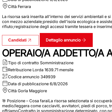
Città
Ferrara
La risorsa sarà inserita all'interno dei servizi ambientali e si
con mezzo aziendale;presidio dell'isola ecologica e assistenz
rifiuto;registrazione degli accessi tramite tessera e inserim
Dettaglio annuncio
Candidati
OPERAIO/A ADDETTO/A 
Tipo di contratto
Somministrazione
Retribuzione Lorda
1639.71 mensile
Codice annuncio
349939
Data di pubblicazione
6/8/2026
Città
Gorla Maggiore
🎯 Posizione – Cosa faraiLa risorsa selezionata si occuper
medio/leggera come cacciaviti, avvitatori, piedi di porco, t
offriamoContratto in somministrazione determinato, con p