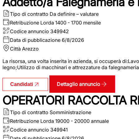
Addetto/a Falegnameria e
Tipo di contratto
Da definire – valutare
Retribuzione Lorda
1400 - 1700 mensile
Codice annuncio
349942
Data di pubblicazione
6/8/2026
Città
Arezzo
La risorsa, una volta inserita in azienda, si occuperà di:La
legno;Utilizzo di macchinari e attrezzature da falegnameria;
Dettaglio annuncio
Candidati
OPERATORI RACCOLTA RI
Tipo di contratto
Somministrazione
Retribuzione Lorda
19000 - 20000 annuale
Codice annuncio
349941
Data di pubblicazione
6/8/2026