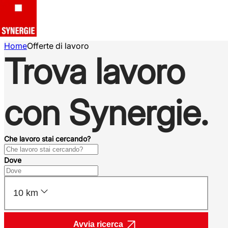
Home
Offerte di lavoro
Trova lavoro
con Synergie.
Che lavoro stai cercando?
Dove
10 km
Avvia ricerca