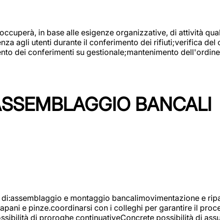
 occuperà, in base alle esigenze organizzative, di attività quali
a agli utenti durante il conferimento dei rifiuti;verifica del
ento dei conferimenti su gestionale;mantenimento dell'ordine, 
ASSEMBLAGGIO BANCALI
à di:assemblaggio e montaggio bancalimovimentazione e ripara
rapani e pinze.coordinarsi con i colleghi per garantire il pro
ossibilità di proroghe continuativeConcrete possibilità d