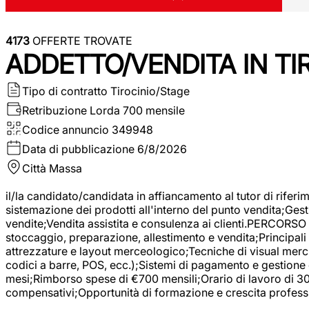
4173
OFFERTE TROVATE
ADDETTO/VENDITA IN T
Tipo di contratto
Tirocinio/Stage
Retribuzione Lorda
700 mensile
Codice annuncio
349948
Data di pubblicazione
6/8/2026
Città
Massa
il/la candidato/candidata in affiancamento al tutor di rifer
sistemazione dei prodotti all'interno del punto vendita;Gest
vendite;Vendita assistita e consulenza ai clienti.PERCORSO 
stoccaggio, preparazione, allestimento e vendita;Principali 
attrezzature e layout merceologico;Tecniche di visual mercha
codici a barre, POS, ecc.);Sistemi di pagamento e gestione 
mesi;Rimborso spese di €700 mensili;Orario di lavoro di 30 o
compensativi;Opportunità di formazione e crescita professi