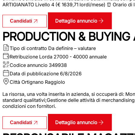
ARTIGIANATO Livello 4 (€ 1639,71 lordi/mese) ⏰ Orario di l
Dettaglio annuncio
Candidati
PRODUCTION & BUYING A
Tipo di contratto
Da definire – valutare
Retribuzione Lorda
27000 - 40000 annuale
Codice annuncio
349938
Data di pubblicazione
6/8/2026
Città
Ortignano Raggiolo
La risorsa, una volta inserita in azienda, si occuperà di: M
standard qualitativi;Gestione delle attività di merchandising
condizioni con fornitori.
Dettaglio annuncio
Candidati