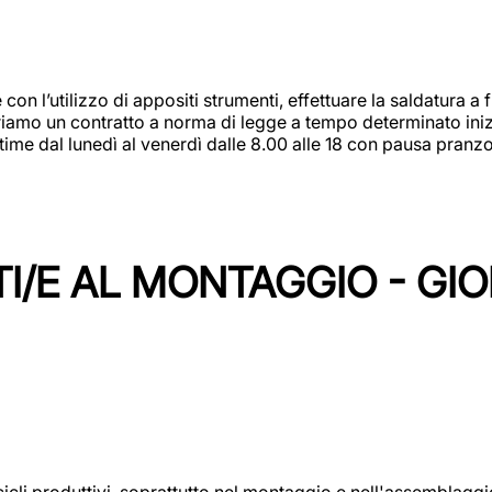
 con l’utilizzo di appositi strumenti, effettuare la saldatura 
 Offriamo un contratto a norma di legge a tempo determinato in
 time dal lunedì al venerdì dalle 8.00 alle 18 con pausa pran
I/E AL MONTAGGIO - GI
cicli produttivi, soprattutto nel montaggio e nell'assemblag