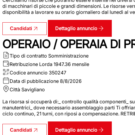
di macchinari di piccole e grandi dimensioni. Le risorse ve
disponibilità a lavorare su orario giornaliero dal lunedì al
Dettaglio annuncio
Candidati
OPERAIO / OPERAIA DI 
Tipo di contratto
Somministrazione
Retribuzione Lorda
1947.36 mensile
Codice annuncio
350247
Data di pubblicazione
8/8/2026
Città
Savigliano
La risorsa si occuperà di:_ controllo qualità componenti_ s
manutentrici_ dove necessario assemblaggio parti Ti offriam
ciclo continuo, 21 turni, con riposi a compensazione. RET
Dettaglio annuncio
Candidati