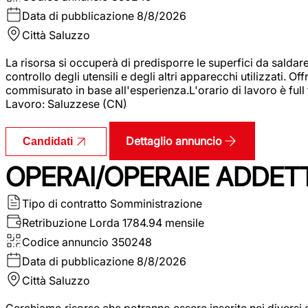
Data di pubblicazione
8/8/2026
Città
Saluzzo
La risorsa si occuperà di predisporre le superfici da saldare
controllo degli utensili e degli altri apparecchi utilizzati.
commisurato in base all'esperienza.L'orario di lavoro è full
Lavoro: Saluzzese (CN)
Dettaglio annuncio
Candidati
OPERAI/OPERAIE ADDETT
Tipo di contratto
Somministrazione
Retribuzione Lorda
1784.94 mensile
Codice annuncio
350248
Data di pubblicazione
8/8/2026
Città
Saluzzo
Cerchiamo risorse che potranno essere inserite nei diversi 