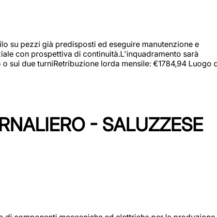
a filo su pezzi già predisposti ed eseguire manutenzione e
iziale con prospettiva di continuità.L'inquadramento sarà
zo o sui due turniRetribuzione lorda mensile: €1784,94 Luogo d
ORNALIERO - SALUZZESE
gio di componenti meccaniche ed elettriche per la produzione