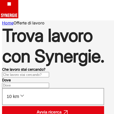
Home
Offerte di lavoro
Trova lavoro
con Synergie.
Che lavoro stai cercando?
Dove
10 km
Avvia ricerca