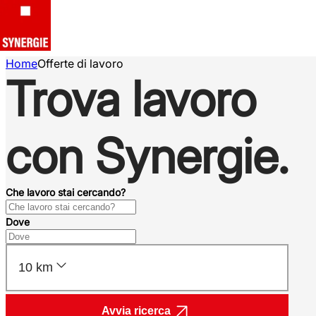
Home
Offerte di lavoro
Trova lavoro
con Synergie.
Che lavoro stai cercando?
Dove
10 km
Avvia ricerca