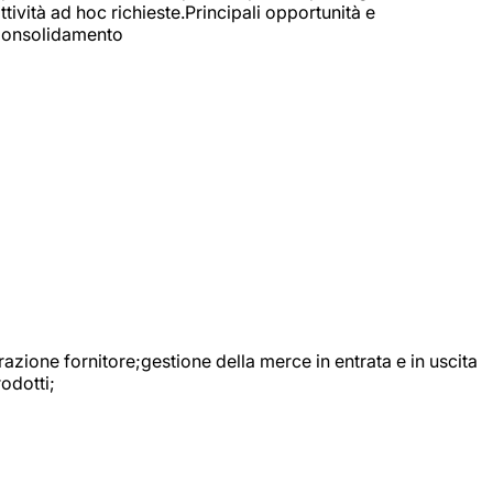
ttività ad hoc richieste.Principali opportunità e
e Consolidamento
urazione fornitore;gestione della merce in entrata e in uscita
odotti;