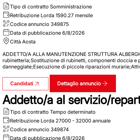
Tipo di contratto
Somministrazione
Retribuzione Lorda
1590.27 mensile
Codice annuncio
349875
Data di pubblicazione
6/8/2026
Città
Aosta
ADDETTO/A ALLA MANUTENZIONE STRUTTURA ALBERGHIERA La r
rubinetteria;Sostituzione di rubinetti, componenti doccia e
danneggiate;Esecuzione di piccole riparazioni murarie;Attivi
Dettaglio annuncio
Candidati
Addetto/a al servizio/repar
Tipo di contratto
Tempo determinato
Retribuzione Lorda
27000 - 32000 annuale
Codice annuncio
349874
Data di pubblicazione
6/8/2026