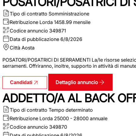
POSATORI/POSATRICI DI
Tipo di contratto
Somministrazione
Retribuzione Lorda
1458.99 mensile
Codice annuncio
349871
Data di pubblicazione
6/8/2026
Città
Aosta
POSATORI/POSATRICI DI SERRAMENTI La/le risorse selezionat
serramenti. Offriranno, inoltre, supporto in attività di man
Dettaglio annuncio
Candidati
ADDETTO/A AL BACK OF
Tipo di contratto
Tempo determinato
Retribuzione Lorda
25000 - 28000 annuale
Codice annuncio
349870
Data di pubblicazione
6/8/2026