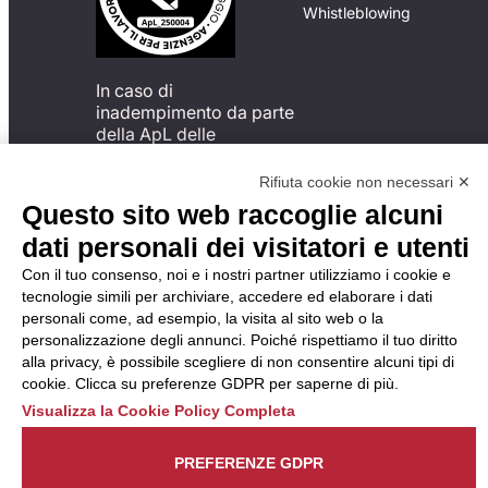
Whistleblowing
In caso di
inadempimento da parte
della ApL delle
disposizioni
del Codice di Condotta, è
Rifiuta cookie non necessari ✕
possibile presentare un
Questo sito web raccoglie alcuni
reclamo
dati personali dei visitatori e utenti
all’Organismo di
Monitoraggio utilizzando
Con il tuo consenso, noi e i nostri partner utilizziamo i cookie e
una delle modalità
tecnologie simili per archiviare, accedere ed elaborare i dati
descritte al seguente
personali come, ad esempio, la visita al sito web o la
indirizzo web
personalizzazione degli annunci. Poiché rispettiamo il tuo diritto
https://odm-
alla privacy, è possibile scegliere di non consentire alcuni tipi di
agenzielavoro.it/reclami/
.
cookie. Clicca su preferenze GDPR per saperne di più.
Visualizza la Cookie Policy Completa
PREFERENZE GDPR