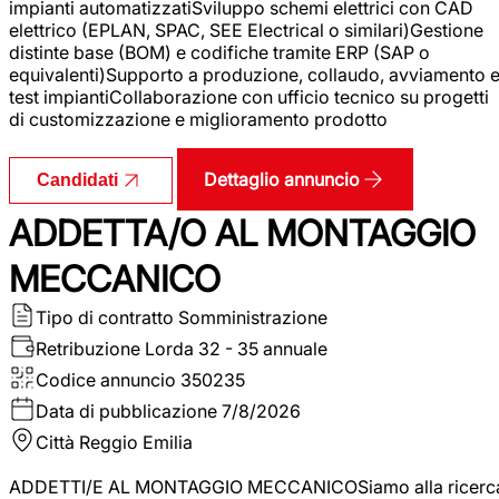
impianti automatizzatiSviluppo schemi elettrici con CAD
elettrico (EPLAN, SPAC, SEE Electrical o similari)Gestione
distinte base (BOM) e codifiche tramite ERP (SAP o
equivalenti)Supporto a produzione, collaudo, avviamento 
test impiantiCollaborazione con ufficio tecnico su progetti
di customizzazione e miglioramento prodotto
Dettaglio annuncio
Candidati
ADDETTA/O AL MONTAGGIO
MECCANICO
Tipo di contratto
Somministrazione
Retribuzione Lorda
32 - 35 annuale
Codice annuncio
350235
Data di pubblicazione
7/8/2026
Città
Reggio Emilia
ADDETTI/E AL MONTAGGIO MECCANICOSiamo alla ricerc