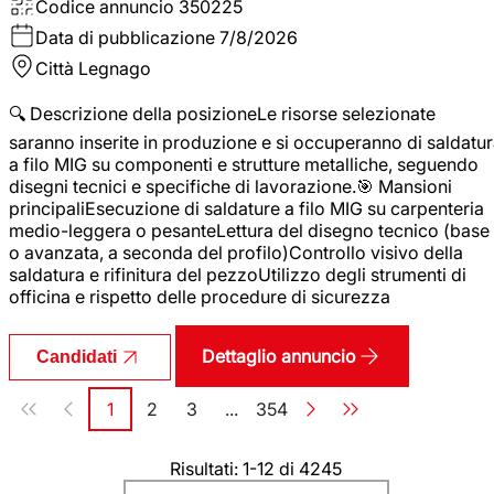
Codice annuncio
350225
Data di pubblicazione
7/8/2026
Città
Legnago
🔍 Descrizione della posizioneLe risorse selezionate
saranno inserite in produzione e si occuperanno di saldatu
a filo MIG su componenti e strutture metalliche, seguendo
disegni tecnici e specifiche di lavorazione.🎯 Mansioni
principaliEsecuzione di saldature a filo MIG su carpenteria
medio-leggera o pesanteLettura del disegno tecnico (base
o avanzata, a seconda del profilo)Controllo visivo della
saldatura e rifinitura del pezzoUtilizzo degli strumenti di
officina e rispetto delle procedure di sicurezza
Dettaglio annuncio
Candidati
Paginazione
1
2
3
...
354
Pagina
Pagina
Pagina
Pagina
Risultati: 1-12 di 4245