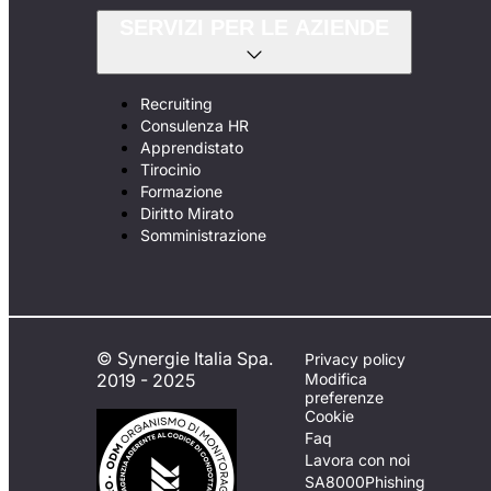
SERVIZI PER LE AZIENDE
Recruiting
Consulenza HR
Apprendistato
Tirocinio
Formazione
Diritto Mirato
Somministrazione
© Synergie Italia Spa.
Privacy policy
2019 - 2025
Modifica
preferenze
Cookie
Faq
Lavora con noi
SA8000
Phishing