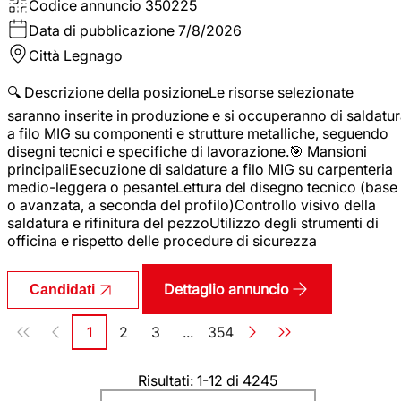
Codice annuncio
350225
Data di pubblicazione
7/8/2026
Città
Legnago
🔍 Descrizione della posizioneLe risorse selezionate
saranno inserite in produzione e si occuperanno di saldatu
a filo MIG su componenti e strutture metalliche, seguendo
disegni tecnici e specifiche di lavorazione.🎯 Mansioni
principaliEsecuzione di saldature a filo MIG su carpenteria
medio-leggera o pesanteLettura del disegno tecnico (base
o avanzata, a seconda del profilo)Controllo visivo della
saldatura e rifinitura del pezzoUtilizzo degli strumenti di
officina e rispetto delle procedure di sicurezza
Dettaglio annuncio
Candidati
Paginazione
1
2
3
...
354
Pagina
Pagina
Pagina
Pagina
Risultati: 1-12 di 4245