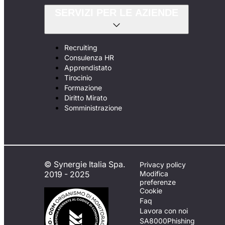
SERVIZI PER LE AZIENDE
Recruiting
Consulenza HR
Apprendistato
Tirocinio
Formazione
Diritto Mirato
Somministrazione
© Synergie Italia Spa.
Privacy policy
2019 - 2025
Modifica
preferenze
Cookie
Faq
Lavora con noi
SA8000
Phishing