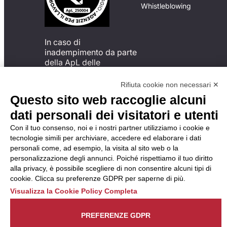
Whistleblowing
In caso di
inadempimento da parte
della ApL delle
disposizioni
del Codice di Condotta, è
Rifiuta cookie non necessari ✕
possibile presentare un
Questo sito web raccoglie alcuni
reclamo
dati personali dei visitatori e utenti
all’Organismo di
Monitoraggio utilizzando
Con il tuo consenso, noi e i nostri partner utilizziamo i cookie e
una delle modalità
tecnologie simili per archiviare, accedere ed elaborare i dati
descritte al seguente
personali come, ad esempio, la visita al sito web o la
indirizzo web
personalizzazione degli annunci. Poiché rispettiamo il tuo diritto
https://odm-
alla privacy, è possibile scegliere di non consentire alcuni tipi di
agenzielavoro.it/reclami/
.
cookie. Clicca su preferenze GDPR per saperne di più.
Visualizza la Cookie Policy Completa
PREFERENZE GDPR