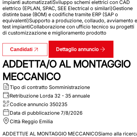
impianti automatizzatiSviluppo schemi elettrici con CAD
elettrico (EPLAN, SPAC, SEE Electrical o similari)Gestione
distinte base (BOM) e codifiche tramite ERP (SAP o
equivalenti)Supporto a produzione, collaudo, avviamento 
test impiantiCollaborazione con ufficio tecnico su progetti
di customizzazione e miglioramento prodotto
Dettaglio annuncio
Candidati
ADDETTA/O AL MONTAGGIO
MECCANICO
Tipo di contratto
Somministrazione
Retribuzione Lorda
32 - 35 annuale
Codice annuncio
350235
Data di pubblicazione
7/8/2026
Città
Reggio Emilia
ADDETTI/E AL MONTAGGIO MECCANICOSiamo alla ricerc