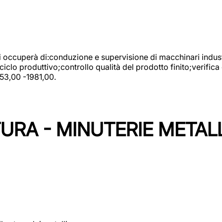
 si occuperà di:conduzione e supervisione di macchinari indust
clo produttivo;controllo qualità del prodotto finito;verifica 
753,00 -1981,00.
URA - MINUTERIE METAL