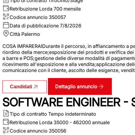
Tipo di contratto
Tirocinio/Stage
Retribuzione Lorda
700 mensile
Codice annuncio
350057
Data di pubblicazione
7/8/2026
Città
Palermo
COSA IMPARERAIDurante il percorso, in affiancamento a pers
riordino della merce;esposizione dei prodotti e verifica dei 
a barre e POS;gestione delle diverse modalità di pagamento;
ricevimento all'esposizione e alla vendita;applicazione dell
comunicazione con il cliente, ascolto delle esigenze, vendit
Dettaglio annuncio
Candidati
SOFTWARE ENGINEER - 
Tipo di contratto
Tempo indeterminato
Retribuzione Lorda
35000 - 462000 annuale
Codice annuncio
350056