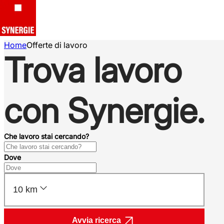
Home
Offerte di lavoro
Trova lavoro
con Synergie.
Che lavoro stai cercando?
Dove
10 km
Avvia ricerca