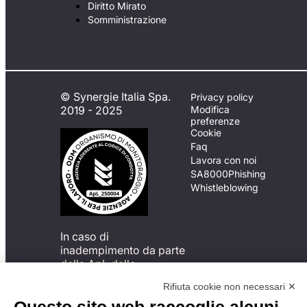
Diritto Mirato
Somministrazione
© Synergie Italia Spa.
Privacy policy
2019 - 2025
Modifica
preferenze
Cookie
Faq
Lavora con noi
SA8000
Phishing
Whistleblowing
In caso di
inadempimento da parte
della ApL delle
disposizioni
Rifiuta cookie non necessari ✕
del Codice di Condotta, è
possibile presentare un