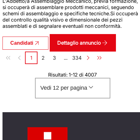
L'Addetto/a Assemblaggio Meccanico, previa formazione,
si occuperà di assemblare prodotti meccanici, seguendo
schemi di assemblaggio e specifiche tecniche.Si occuperà
del controllo qualità visivo e dimensionale dei pezzi
assemblati e di segnalare eventuali non conformità.
Dettaglio annuncio
Candidati
Paginazione
1
2
3
...
334
Pagina
Pagina
Pagina
Pagina
Risultati: 1-12 di 4007
Vedi 12 per pagina