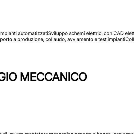
 impianti automatizzatiSviluppo schemi elettrici con CAD elet
orto a produzione, collaudo, avviamento e test impiantiColla
GIO MECCANICO
/una montatore meccanico esperto a banco, con esperienza c