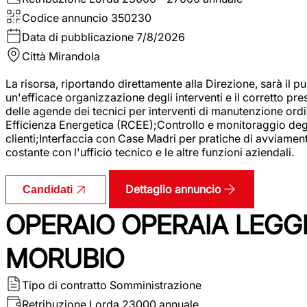
Codice annuncio
350230
Data di pubblicazione
7/8/2026
Città
Mirandola
La risorsa, riportando direttamente alla Direzione, sarà il pu
un'efficace organizzazione degli interventi e il corretto pr
delle agende dei tecnici per interventi di manutenzione ord
Efficienza Energetica (RCEE);Controllo e monitoraggio degli
clienti;Interfaccia con Case Madri per pratiche di avviamen
costante con l'ufficio tecnico e le altre funzioni aziendali.
Dettaglio annuncio
Candidati
OPERAIO OPERAIA LEGGE
MORUBIO
Tipo di contratto
Somministrazione
Retribuzione Lorda
23000 annuale