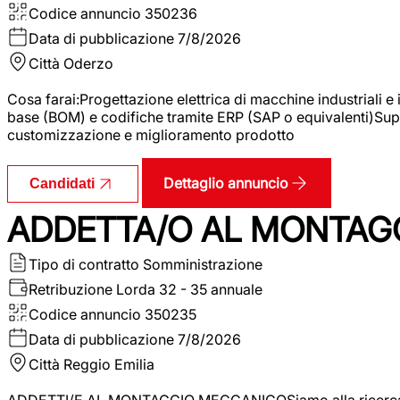
Codice annuncio
350236
Data di pubblicazione
7/8/2026
Città
Oderzo
Cosa farai:Progettazione elettrica di macchine industriali e
base (BOM) e codifiche tramite ERP (SAP o equivalenti)Supp
customizzazione e miglioramento prodotto
Dettaglio annuncio
Candidati
ADDETTA/O AL MONTAG
Tipo di contratto
Somministrazione
Retribuzione Lorda
32 - 35 annuale
Codice annuncio
350235
Data di pubblicazione
7/8/2026
Città
Reggio Emilia
ADDETTI/E AL MONTAGGIO MECCANICOSiamo alla ricerca di un