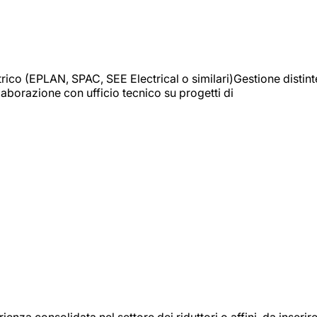
trico (EPLAN, SPAC, SEE Electrical o similari)Gestione distint
borazione con ufficio tecnico su progetti di
onsolidata nel settore dei riduttori o affini, da inserir