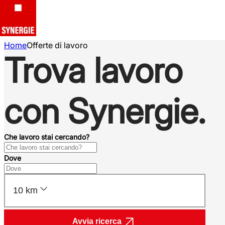
Home
Offerte di lavoro
Trova lavoro
con Synergie.
Che lavoro stai cercando?
Dove
10 km
Avvia ricerca