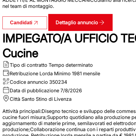
nel team di montaggio.
Dettaglio annuncio
Candidati
IMPIEGATO/A UFFICIO TEC
Cucine
Tipo di contratto
Tempo determinato
Retribuzione Lorda
Minimo 1981 mensile
Codice annuncio
350234
Data di pubblicazione
7/8/2026
Città
Santo Stino di Livenza
Attività principali:Disegno tecnico e sviluppo delle commes
cucine fuori misura;Supporto quotidiano alla produzione p
aggiornamento di materie prime, semilavorati ed elettrodom
produzione;Collaborazione continua con i reparti produttivi 
produzione. Retribuzione lorda mensile a partire da € 1981,