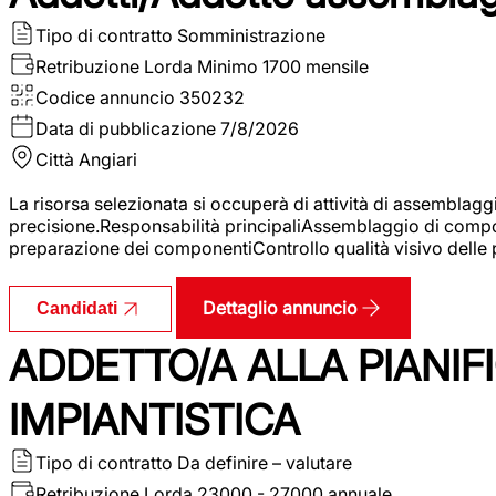
Tipo di contratto
Somministrazione
Retribuzione Lorda
Minimo 1700 mensile
Codice annuncio
350232
Data di pubblicazione
7/8/2026
Città
Angiari
La risorsa selezionata si occuperà di attività di assemblag
precisione.Responsabilità principaliAssemblaggio di compone
preparazione dei componentiControllo qualità visivo delle p
Dettaglio annuncio
Candidati
ADDETTO/A ALLA PIANIF
IMPIANTISTICA
Tipo di contratto
Da definire – valutare
Retribuzione Lorda
23000 - 27000 annuale