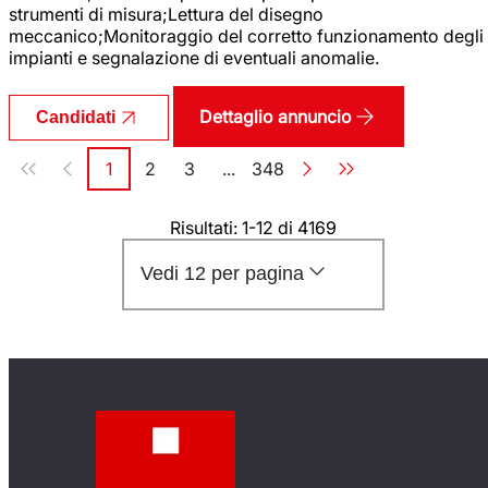
strumenti di misura;Lettura del disegno
meccanico;Monitoraggio del corretto funzionamento degli
impianti e segnalazione di eventuali anomalie.
Dettaglio annuncio
Candidati
Paginazione
1
2
3
...
348
Pagina
Pagina
Pagina
Pagina
Risultati: 1-12 di 4169
Vedi 12 per pagina