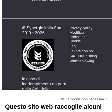
© Synergie Italia Spa.
Privacy policy
2019 - 2025
Modifica
preferenze
Cookie
Faq
Lavora con noi
SA8000
Phishing
Whistleblowing
In caso di
inadempimento da parte
della ApL delle
disposizioni
del Codice di Condotta, è
Rifiuta cookie non necessari ✕
possibile presentare un
Questo sito web raccoglie alcuni
reclamo