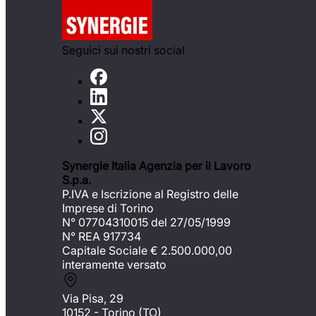
Seguici sui nostri social
Synergie Italia Agenzia per il Lavoro
S.p.a.
P.IVA e Iscrizione al Registro delle
Imprese di Torino
N° 07704310015 del 27/05/1999
N° REA 917734
Capitale Sociale €
2.500.000,00
interamente versato
Via Pisa, 29
10152 - Torino (TO)