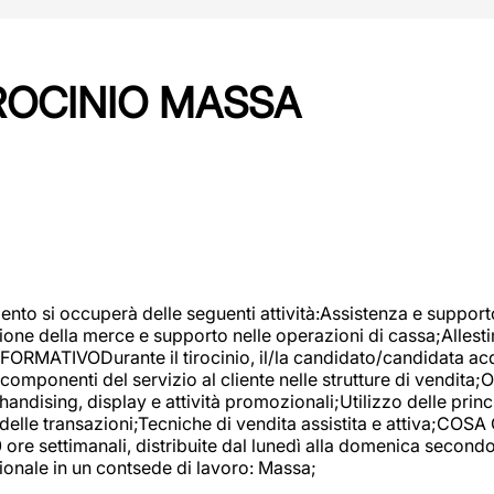
IROCINIO MASSA
imento si occuperà delle seguenti attività:Assistenza e support
ione della merce e supporto nelle operazioni di cassa;Allesti
FORMATIVODurante il tirocinio, il/la candidato/candidata acq
componenti del servizio al cliente nelle strutture di vendita
ndising, display e attività promozionali;Utilizzo delle princi
delle transazioni;Tecniche di vendita assistita e attiva;COS
re settimanali, distribuite dal lunedì alla domenica secondo 
onale in un contsede di lavoro: Massa;