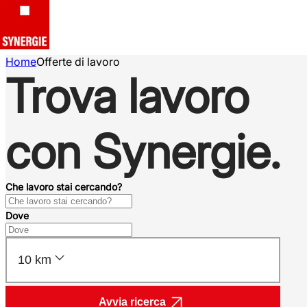
Home
Offerte di lavoro
Trova lavoro
con Synergie.
Che lavoro stai cercando?
Dove
10 km
Avvia ricerca