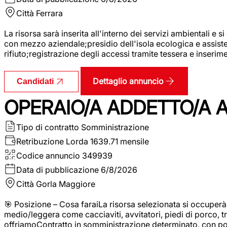
Città
Ferrara
La risorsa sarà inserita all'interno dei servizi ambientali e si
con mezzo aziendale;presidio dell'isola ecologica e assistenz
rifiuto;registrazione degli accessi tramite tessera e inserim
Dettaglio annuncio
Candidati
OPERAIO/A ADDETTO/A 
Tipo di contratto
Somministrazione
Retribuzione Lorda
1639.71 mensile
Codice annuncio
349939
Data di pubblicazione
6/8/2026
Città
Gorla Maggiore
🎯 Posizione – Cosa faraiLa risorsa selezionata si occuper
medio/leggera come cacciaviti, avvitatori, piedi di porco, t
offriamoContratto in somministrazione determinato, con p