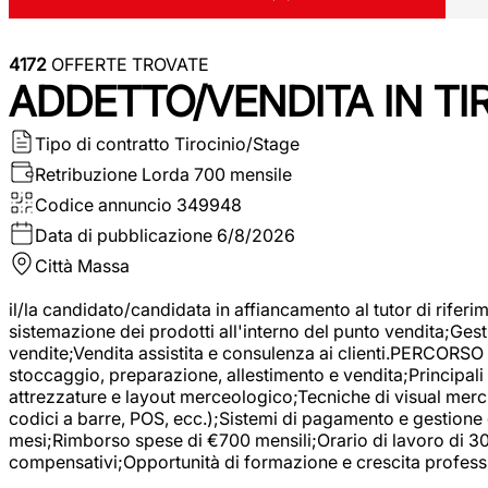
4172
OFFERTE TROVATE
ADDETTO/VENDITA IN T
Tipo di contratto
Tirocinio/Stage
Retribuzione Lorda
700 mensile
Codice annuncio
349948
Data di pubblicazione
6/8/2026
Città
Massa
il/la candidato/candidata in affiancamento al tutor di rifer
sistemazione dei prodotti all'interno del punto vendita;Gest
vendite;Vendita assistita e consulenza ai clienti.PERCORSO 
stoccaggio, preparazione, allestimento e vendita;Principali 
attrezzature e layout merceologico;Tecniche di visual mercha
codici a barre, POS, ecc.);Sistemi di pagamento e gestione 
mesi;Rimborso spese di €700 mensili;Orario di lavoro di 30 o
compensativi;Opportunità di formazione e crescita professi