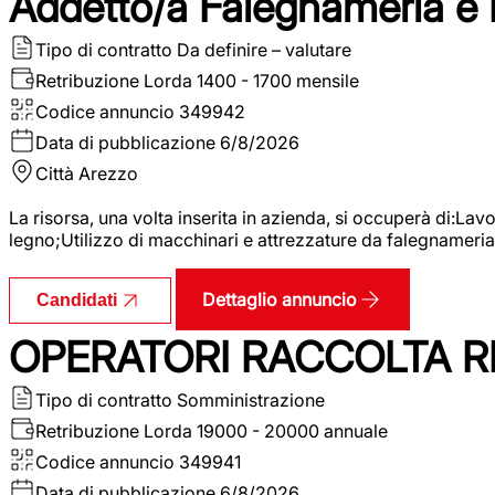
Addetto/a Falegnameria e
Tipo di contratto
Da definire – valutare
Retribuzione Lorda
1400 - 1700 mensile
Codice annuncio
349942
Data di pubblicazione
6/8/2026
Città
Arezzo
La risorsa, una volta inserita in azienda, si occuperà di:La
legno;Utilizzo di macchinari e attrezzature da falegnameria;
Dettaglio annuncio
Candidati
OPERATORI RACCOLTA RI
Tipo di contratto
Somministrazione
Retribuzione Lorda
19000 - 20000 annuale
Codice annuncio
349941
Data di pubblicazione
6/8/2026