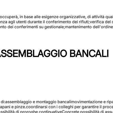
 occuperà, in base alle esigenze organizzative, di attività quali
a agli utenti durante il conferimento dei rifiuti;verifica del
ento dei conferimenti su gestionale;mantenimento dell'ordine, 
ASSEMBLAGGIO BANCALI
à di:assemblaggio e montaggio bancalimovimentazione e ripara
rapani e pinze.coordinarsi con i colleghi per garantire il pro
ossibilità di proroghe continuativeConcrete possibilità d