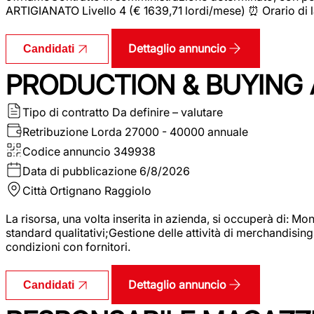
ARTIGIANATO Livello 4 (€ 1639,71 lordi/mese) ⏰ Orario di l
Dettaglio annuncio
Candidati
PRODUCTION & BUYING A
Tipo di contratto
Da definire – valutare
Retribuzione Lorda
27000 - 40000 annuale
Codice annuncio
349938
Data di pubblicazione
6/8/2026
Città
Ortignano Raggiolo
La risorsa, una volta inserita in azienda, si occuperà di: M
standard qualitativi;Gestione delle attività di merchandising
condizioni con fornitori.
Dettaglio annuncio
Candidati