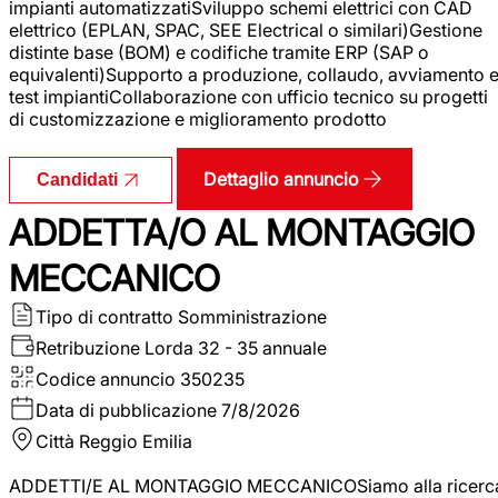
impianti automatizzatiSviluppo schemi elettrici con CAD
elettrico (EPLAN, SPAC, SEE Electrical o similari)Gestione
distinte base (BOM) e codifiche tramite ERP (SAP o
equivalenti)Supporto a produzione, collaudo, avviamento 
test impiantiCollaborazione con ufficio tecnico su progetti
di customizzazione e miglioramento prodotto
Dettaglio annuncio
Candidati
ADDETTA/O AL MONTAGGIO
MECCANICO
Tipo di contratto
Somministrazione
Retribuzione Lorda
32 - 35 annuale
Codice annuncio
350235
Data di pubblicazione
7/8/2026
Città
Reggio Emilia
ADDETTI/E AL MONTAGGIO MECCANICOSiamo alla ricerc