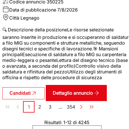
Codice annuncio
350225
Data di pubblicazione
7/8/2026
Città
Legnago
🔍 Descrizione della posizioneLe risorse selezionate
saranno inserite in produzione e si occuperanno di saldatu
a filo MIG su componenti e strutture metalliche, seguendo
disegni tecnici e specifiche di lavorazione.🎯 Mansioni
principaliEsecuzione di saldature a filo MIG su carpenteria
medio-leggera o pesanteLettura del disegno tecnico (base
o avanzata, a seconda del profilo)Controllo visivo della
saldatura e rifinitura del pezzoUtilizzo degli strumenti di
officina e rispetto delle procedure di sicurezza
Dettaglio annuncio
Candidati
Paginazione
1
2
3
...
354
Pagina
Pagina
Pagina
Pagina
Risultati: 1-12 di 4245