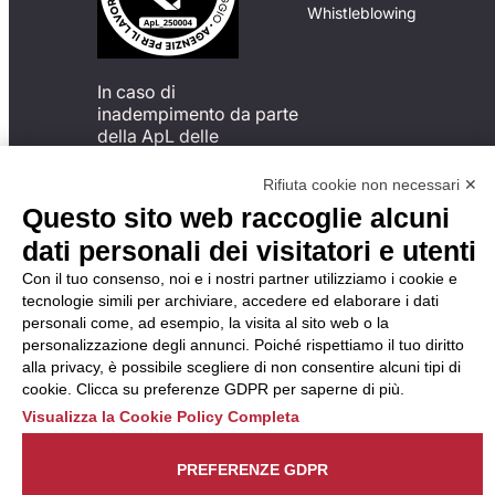
Whistleblowing
In caso di
inadempimento da parte
della ApL delle
disposizioni
del Codice di Condotta, è
Rifiuta cookie non necessari ✕
possibile presentare un
Questo sito web raccoglie alcuni
reclamo
dati personali dei visitatori e utenti
all’Organismo di
Monitoraggio utilizzando
Con il tuo consenso, noi e i nostri partner utilizziamo i cookie e
una delle modalità
tecnologie simili per archiviare, accedere ed elaborare i dati
descritte al seguente
personali come, ad esempio, la visita al sito web o la
indirizzo web
personalizzazione degli annunci. Poiché rispettiamo il tuo diritto
https://odm-
alla privacy, è possibile scegliere di non consentire alcuni tipi di
agenzielavoro.it/reclami/
.
cookie. Clicca su preferenze GDPR per saperne di più.
Visualizza la Cookie Policy Completa
PREFERENZE GDPR