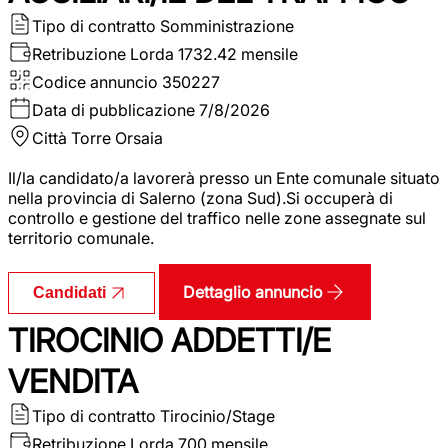
Tipo di contratto
Somministrazione
Retribuzione Lorda
1732.42 mensile
Codice annuncio
350227
Data di pubblicazione
7/8/2026
Città
Torre Orsaia
Il/la candidato/a lavorerà presso un Ente comunale situato
nella provincia di Salerno (zona Sud).Si occuperà di
controllo e gestione del traffico nelle zone assegnate sul
territorio comunale.
Dettaglio annuncio
Candidati
TIROCINIO ADDETTI/E
VENDITA
Tipo di contratto
Tirocinio/Stage
Retribuzione Lorda
700 mensile