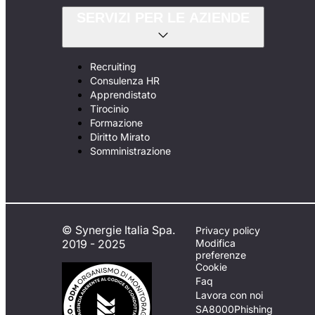
SERVIZI PER LE AZIENDE
Recruiting
Consulenza HR
Apprendistato
Tirocinio
Formazione
Diritto Mirato
Somministrazione
© Synergie Italia Spa.
Privacy policy
2019 - 2025
Modifica
preferenze
Cookie
Faq
Lavora con noi
SA8000
Phishing