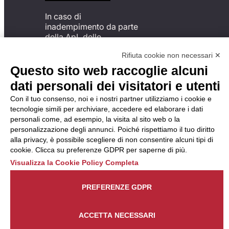
In caso di
inadempimento da parte
della ApL delle
disposizioni
Rifiuta cookie non necessari ✕
del Codice di Condotta, è
possibile presentare un
Questo sito web raccoglie alcuni
reclamo
dati personali dei visitatori e utenti
all’Organismo di
Monitoraggio utilizzando
Con il tuo consenso, noi e i nostri partner utilizziamo i cookie e
una delle modalità
tecnologie simili per archiviare, accedere ed elaborare i dati
descritte al seguente
personali come, ad esempio, la visita al sito web o la
indirizzo web
personalizzazione degli annunci. Poiché rispettiamo il tuo diritto
https://odm-
alla privacy, è possibile scegliere di non consentire alcuni tipi di
agenzielavoro.it/reclami/
.
cookie. Clicca su preferenze GDPR per saperne di più.
Visualizza la Cookie Policy Completa
PREFERENZE GDPR
ACCETTA NECESSARI