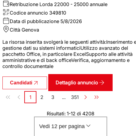
Retribuzione Lorda
22000 - 25000 annuale
Codice annuncio
349810
Data di pubblicazione
5/8/2026
Città
Genova
La risorsa inserita svolgerà le seguenti attività:Inserimento 
gestione dati su sistemi informaticiUtilizzo avanzato del
pacchetto Office, in particolare ExcelSupporto alle attività
amministrative e di back officeVerifica, aggiornamento e
controllo documentale
Dettaglio annuncio
Candidati
Paginazione
1
2
3
...
351
Pagina
Pagina
Pagina
Pagina
Risultati: 1-12 di 4208
Vedi 12 per pagina