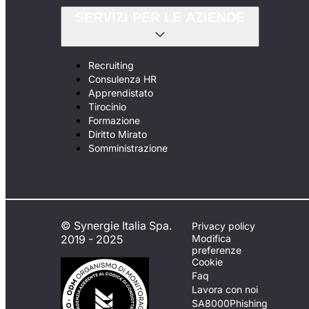
SERVIZI PER LE AZIENDE
Recruiting
Consulenza HR
Apprendistato
Tirocinio
Formazione
Diritto Mirato
Somministrazione
© Synergie Italia Spa.
Privacy policy
2019 - 2025
Modifica
preferenze
Cookie
Faq
Lavora con noi
SA8000
Phishing