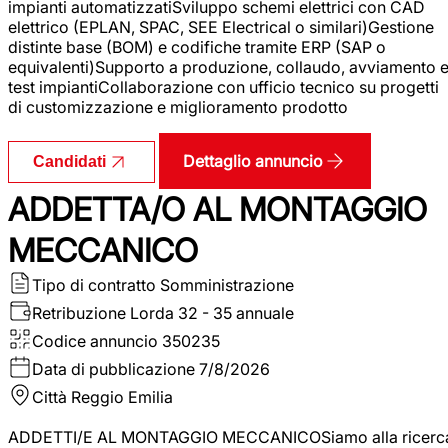
impianti automatizzatiSviluppo schemi elettrici con CAD
elettrico (EPLAN, SPAC, SEE Electrical o similari)Gestione
distinte base (BOM) e codifiche tramite ERP (SAP o
equivalenti)Supporto a produzione, collaudo, avviamento 
test impiantiCollaborazione con ufficio tecnico su progetti
di customizzazione e miglioramento prodotto
Dettaglio annuncio
Candidati
ADDETTA/O AL MONTAGGIO
MECCANICO
Tipo di contratto
Somministrazione
Retribuzione Lorda
32 - 35 annuale
Codice annuncio
350235
Data di pubblicazione
7/8/2026
Città
Reggio Emilia
ADDETTI/E AL MONTAGGIO MECCANICOSiamo alla ricerc