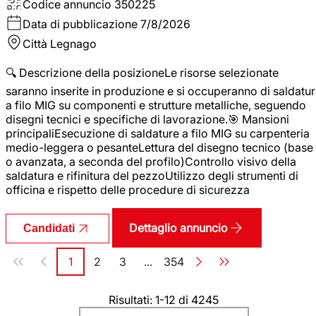
Codice annuncio
350225
Data di pubblicazione
7/8/2026
Città
Legnago
🔍 Descrizione della posizioneLe risorse selezionate
saranno inserite in produzione e si occuperanno di saldatu
a filo MIG su componenti e strutture metalliche, seguendo
disegni tecnici e specifiche di lavorazione.🎯 Mansioni
principaliEsecuzione di saldature a filo MIG su carpenteria
medio-leggera o pesanteLettura del disegno tecnico (base
o avanzata, a seconda del profilo)Controllo visivo della
saldatura e rifinitura del pezzoUtilizzo degli strumenti di
officina e rispetto delle procedure di sicurezza
Dettaglio annuncio
Candidati
Paginazione
1
2
3
...
354
Pagina
Pagina
Pagina
Pagina
Risultati: 1-12 di 4245