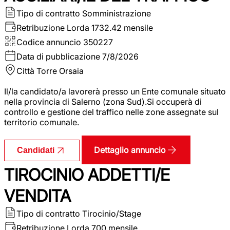
Tipo di contratto
Somministrazione
Retribuzione Lorda
1732.42 mensile
Codice annuncio
350227
Data di pubblicazione
7/8/2026
Città
Torre Orsaia
Il/la candidato/a lavorerà presso un Ente comunale situato
nella provincia di Salerno (zona Sud).Si occuperà di
controllo e gestione del traffico nelle zone assegnate sul
territorio comunale.
Dettaglio annuncio
Candidati
TIROCINIO ADDETTI/E
VENDITA
Tipo di contratto
Tirocinio/Stage
Retribuzione Lorda
700 mensile