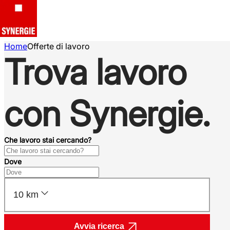
Home
Offerte di lavoro
Trova lavoro
con Synergie.
Che lavoro stai cercando?
Dove
10 km
Avvia ricerca