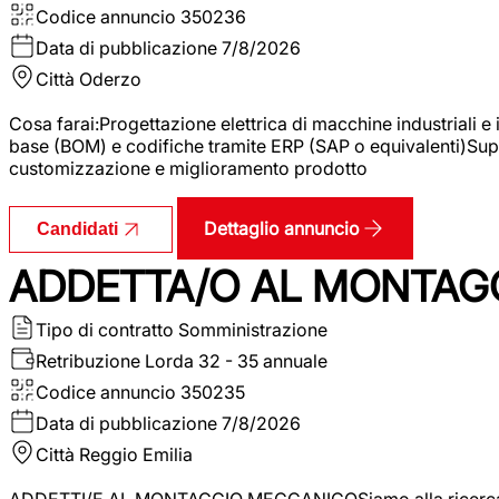
Codice annuncio
350236
Data di pubblicazione
7/8/2026
Città
Oderzo
Cosa farai:Progettazione elettrica di macchine industriali e
base (BOM) e codifiche tramite ERP (SAP o equivalenti)Supp
customizzazione e miglioramento prodotto
Dettaglio annuncio
Candidati
ADDETTA/O AL MONTAG
Tipo di contratto
Somministrazione
Retribuzione Lorda
32 - 35 annuale
Codice annuncio
350235
Data di pubblicazione
7/8/2026
Città
Reggio Emilia
ADDETTI/E AL MONTAGGIO MECCANICOSiamo alla ricerca di un