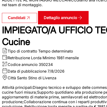
nel team di montaggio.
Dettaglio annuncio
Candidati
IMPIEGATO/A UFFICIO TEC
Cucine
Tipo di contratto
Tempo determinato
Retribuzione Lorda
Minimo 1981 mensile
Codice annuncio
350234
Data di pubblicazione
7/8/2026
Città
Santo Stino di Livenza
Attività principali:Disegno tecnico e sviluppo delle commes
cucine fuori misura;Supporto quotidiano alla produzione p
aggiornamento di materie prime, semilavorati ed elettrodom
produzione;Collaborazione continua con i reparti produttivi 
produzione. Retribuzione lorda mensile a partire da € 1981,