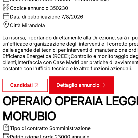
Codice annuncio
350230
Data di pubblicazione
7/8/2026
Città
Mirandola
La risorsa, riportando direttamente alla Direzione, sarà il pu
un'efficace organizzazione degli interventi e il corretto pr
delle agende dei tecnici per interventi di manutenzione ord
Efficienza Energetica (RCEE);Controllo e monitoraggio degli
clienti;Interfaccia con Case Madri per pratiche di avviamen
costante con l'ufficio tecnico e le altre funzioni aziendali.
Dettaglio annuncio
Candidati
OPERAIO OPERAIA LEGGE
MORUBIO
Tipo di contratto
Somministrazione
Retribuzione Lorda
23000 annuale