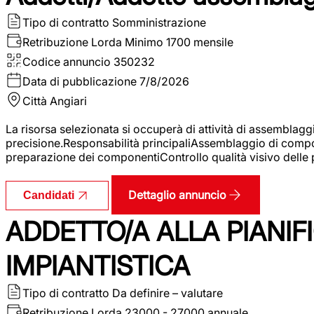
Tipo di contratto
Somministrazione
Retribuzione Lorda
Minimo 1700 mensile
Codice annuncio
350232
Data di pubblicazione
7/8/2026
Città
Angiari
La risorsa selezionata si occuperà di attività di assemblag
precisione.Responsabilità principaliAssemblaggio di compone
preparazione dei componentiControllo qualità visivo delle p
Dettaglio annuncio
Candidati
ADDETTO/A ALLA PIANIF
IMPIANTISTICA
Tipo di contratto
Da definire – valutare
Retribuzione Lorda
23000 - 27000 annuale