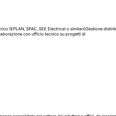
trico (EPLAN, SPAC, SEE Electrical o similari)Gestione distint
borazione con ufficio tecnico su progetti di
onsolidata nel settore dei riduttori o affini, da inserir