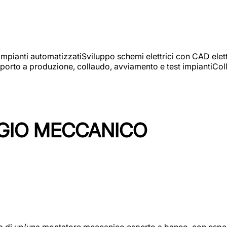
 impianti automatizzatiSviluppo schemi elettrici con CAD elet
orto a produzione, collaudo, avviamento e test impiantiColla
GIO MECCANICO
/una montatore meccanico esperto a banco, con esperienza c