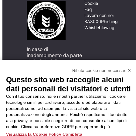
Cookie
Faq
Lavora con noi
SA8000
Phishing
Whistleblowing
In caso di
inadempimento da parte
della ApL delle
disposizioni
Rifiuta cookie non necessari ✕
del Codice di Condotta, è
Questo sito web raccoglie alcuni
possibile presentare un
reclamo
dati personali dei visitatori e utenti
all’Organismo di
Con il tuo consenso, noi e i nostri partner utilizziamo i cookie e
Monitoraggio utilizzando
tecnologie simili per archiviare, accedere ed elaborare i dati
una delle modalità
personali come, ad esempio, la visita al sito web o la
descritte al seguente
personalizzazione degli annunci. Poiché rispettiamo il tuo diritto
indirizzo web
alla privacy, è possibile scegliere di non consentire alcuni tipi di
https://odm-
cookie. Clicca su preferenze GDPR per saperne di più.
agenzielavoro.it/reclami/
.
Visualizza la Cookie Policy Completa