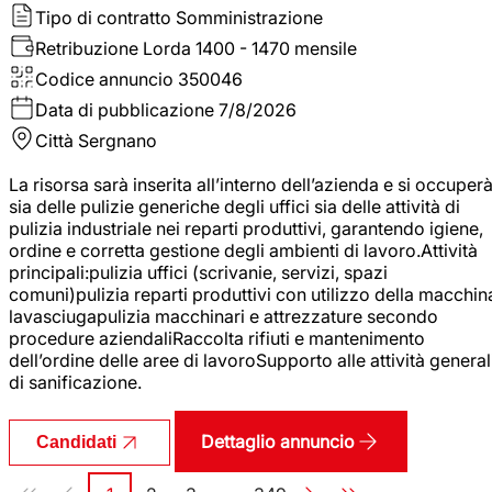
Tipo di contratto
Somministrazione
Retribuzione Lorda
1400 - 1470 mensile
Codice annuncio
350046
Data di pubblicazione
7/8/2026
Città
Sergnano
La risorsa sarà inserita all’interno dell’azienda e si occuper
sia delle pulizie generiche degli uffici sia delle attività di
pulizia industriale nei reparti produttivi, garantendo igiene,
ordine e corretta gestione degli ambienti di lavoro.Attività
principali:pulizia uffici (scrivanie, servizi, spazi
comuni)pulizia reparti produttivi con utilizzo della macchin
lavasciugapulizia macchinari e attrezzature secondo
procedure aziendaliRaccolta rifiuti e mantenimento
dell’ordine delle aree di lavoroSupporto alle attività general
di sanificazione.
Dettaglio annuncio
Candidati
Paginazione