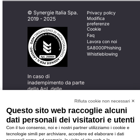
© Synergie Italia Spa.
Privacy policy
2019 - 2025
Modifica
preferenze
Cookie
Faq
Lavora con noi
SA8000
Phishing
Whistleblowing
In caso di
inadempimento da parte
della ApL delle
disposizioni
del Codice di Condotta, è
Rifiuta cookie non necessari ✕
possibile presentare un
Questo sito web raccoglie alcuni
reclamo
dati personali dei visitatori e utenti
all’Organismo di
Monitoraggio utilizzando
Con il tuo consenso, noi e i nostri partner utilizziamo i cookie e
una delle modalità
tecnologie simili per archiviare, accedere ed elaborare i dati
descritte al seguente