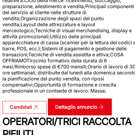
relative a:Ciclo della merce: ricevimento, stoccaggio,
preparazione, allestimento e vendita;Principali componenti
del servizio al cliente nelle strutture di
vendita;Organizzazione degli spazi del punto
vendita;Layout delle attrezzature e layout
merceologico;Tecniche di visual merchandising, display e
attività promozionali;Utilizzo delle principali
apparecchiature di cassa (scanner per la lettura dei codici 
barre, POS, ecc.);Sistemi di pagamento e gestione delle
transazioni;Tecniche di vendita assistita e attiva;COSA
OFFRIAMOTirocinio formativo della durata di 6
mesi;Rimborso spese di €700 mensili;Orario di lavoro di 3
ore settimanali, distribuite dal lunedì alla domenica second
la pianificazione del punto vendita, con riposi
compensativi;Opportunità di formazione e crescita
professionale in un contsede di lavoro: Massa;
Dettaglio annuncio
Candidati
OPERATORI/TRICI RACCOLTA
RIFIUTI