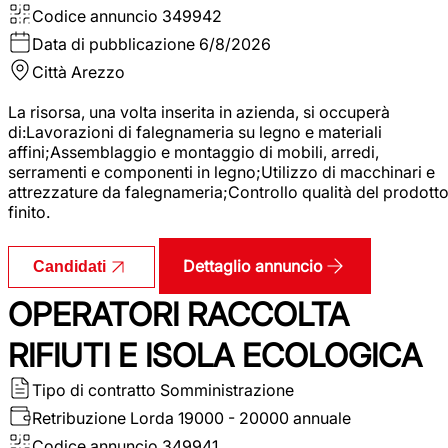
Codice annuncio
349942
Data di pubblicazione
6/8/2026
Città
Arezzo
La risorsa, una volta inserita in azienda, si occuperà
di:Lavorazioni di falegnameria su legno e materiali
affini;Assemblaggio e montaggio di mobili, arredi,
serramenti e componenti in legno;Utilizzo di macchinari e
attrezzature da falegnameria;Controllo qualità del prodott
finito.
Dettaglio annuncio
Candidati
OPERATORI RACCOLTA
RIFIUTI E ISOLA ECOLOGICA
Tipo di contratto
Somministrazione
Retribuzione Lorda
19000 - 20000 annuale
Codice annuncio
349941