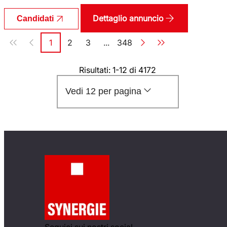
Dettaglio annuncio
Candidati
Paginazione
1
2
3
...
348
Pagina
Pagina
Pagina
Pagina
Risultati: 1-12 di 4172
Vedi 12 per pagina