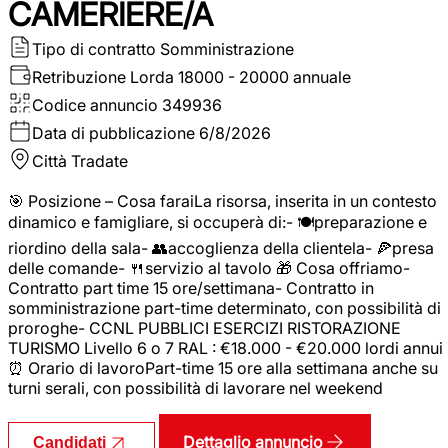
CAMERIERE/A
Tipo di contratto
Somministrazione
Retribuzione Lorda
18000 - 20000 annuale
Codice annuncio
349936
Data di pubblicazione
6/8/2026
Città
Tradate
🎯 Posizione – Cosa faraiLa risorsa, inserita in un contesto
dinamico e famigliare, si occuperà di:- 🍽️preparazione e
riordino della sala- 👥accoglienza della clientela- 🍕presa
delle comande- 🍴servizio al tavolo 🎁 Cosa offriamo-
Contratto part time 15 ore/settimana- Contratto in
somministrazione part-time determinato, con possibilità di
proroghe- CCNL PUBBLICI ESERCIZI RISTORAZIONE
TURISMO Livello 6 o 7 RAL : €18.000 - €20.000 lordi annui
⏰ Orario di lavoroPart-time 15 ore alla settimana anche su
turni serali, con possibilità di lavorare nel weekend
Dettaglio annuncio
Candidati