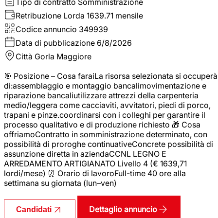
Tipo di contratto
Somministrazione
Retribuzione Lorda
1639.71 mensile
Codice annuncio
349939
Data di pubblicazione
6/8/2026
Città
Gorla Maggiore
🎯 Posizione – Cosa faraiLa risorsa selezionata si occuperà
di:assemblaggio e montaggio bancalimovimentazione e
riparazione bancaliutilizzare attrezzi della carpenteria
medio/leggera come cacciaviti, avvitatori, piedi di porco,
trapani e pinze.coordinarsi con i colleghi per garantire il
processo qualitativo e di produzione richiesto 🎁 Cosa
offriamoContratto in somministrazione determinato, con
possibilità di proroghe continuativeConcrete possibilità di
assunzione diretta in aziendaCCNL LEGNO E
ARREDAMENTO ARTIGIANATO Livello 4 (€ 1639,71
lordi/mese) ⏰ Orario di lavoroFull-time 40 ore alla
settimana su giornata (lun–ven)
Dettaglio annuncio
Candidati