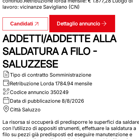
continuo.Retribuzione lorda mensile: € 1.877,28 Luogo di
lavoro: vicinanze Savigliano (CN)
Dettaglio annuncio
Candidati
ADDETTI/ADDETTE ALLA
SALDATURA A FILO -
SALUZZESE
Tipo di contratto
Somministrazione
Retribuzione Lorda
1784.94 mensile
Codice annuncio
350249
Data di pubblicazione
8/8/2026
Città
Saluzzo
La risorsa si occuperà di predisporre le superfici da saldar
con l’utilizzo di appositi strumenti, effettuare la saldatura a
filo su pezzi già predisposti ed eseguire manutenzione e