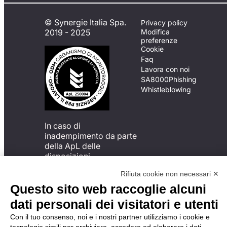
© Synergie Italia Spa.
Privacy policy
2019 - 2025
Modifica
preferenze
Cookie
Faq
Lavora con noi
SA8000
Phishing
Whistleblowing
In caso di
inadempimento da parte
della ApL delle
disposizioni
del Codice di Condotta, è
Rifiuta cookie non necessari ✕
possibile presentare un
reclamo
Questo sito web raccoglie alcuni
all’Organismo di
dati personali dei visitatori e utenti
Monitoraggio utilizzando
una delle modalità
Con il tuo consenso, noi e i nostri partner utilizziamo i cookie e