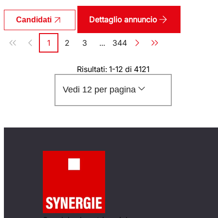
Dettaglio annuncio
Candidati
Paginazione
1
2
3
...
344
Pagina
Pagina
Pagina
Pagina
Risultati: 1-12 di 4121
Vedi 12 per pagina