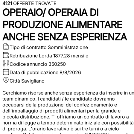
4121
OFFERTE TROVATE
OPERAIO/ OPERAIA DI
PRODUZIONE ALIMENTARE
ANCHE SENZA ESPERIENZA
Tipo di contratto
Somministrazione
Retribuzione Lorda
1877.28 mensile
Codice annuncio
350250
Data di pubblicazione
8/8/2026
Città
Savigliano
Cerchiamo risorse anche senza esperienza da inserire in u
team dinamico. I candidati / le candidate dovranno
occuparsi della produzione, del confezionamento e
dell'imballaggio di prodotti alimentari per la grande e
piccola distribuzione. Ti offriamo un contratto di lavoro a
norma di legge a tempo determinato iniziale con possibilità
di proroga. L'orario lavorativo è sui tre turni o a ciclo