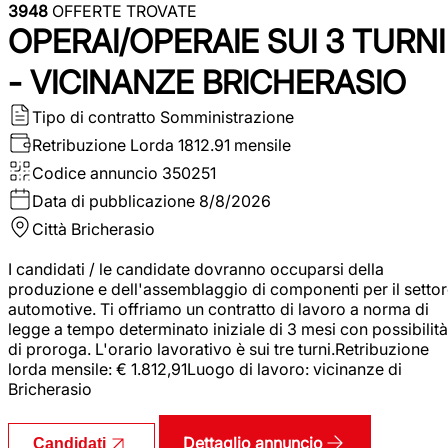
3948
OFFERTE TROVATE
OPERAI/OPERAIE SUI 3 TURNI
- VICINANZE BRICHERASIO
Tipo di contratto
Somministrazione
Retribuzione Lorda
1812.91 mensile
Codice annuncio
350251
Data di pubblicazione
8/8/2026
Città
Bricherasio
I candidati / le candidate dovranno occuparsi della
produzione e dell'assemblaggio di componenti per il setto
automotive. Ti offriamo un contratto di lavoro a norma di
legge a tempo determinato iniziale di 3 mesi con possibilità
di proroga. L'orario lavorativo è sui tre turni.Retribuzione
lorda mensile: € 1.812,91Luogo di lavoro: vicinanze di
Bricherasio
Dettaglio annuncio
Candidati