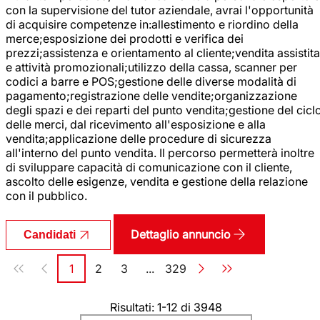
con la supervisione del tutor aziendale, avrai l'opportunità
di acquisire competenze in:allestimento e riordino della
merce;esposizione dei prodotti e verifica dei
prezzi;assistenza e orientamento al cliente;vendita assistita
e attività promozionali;utilizzo della cassa, scanner per
codici a barre e POS;gestione delle diverse modalità di
pagamento;registrazione delle vendite;organizzazione
degli spazi e dei reparti del punto vendita;gestione del cicl
delle merci, dal ricevimento all'esposizione e alla
vendita;applicazione delle procedure di sicurezza
all'interno del punto vendita. Il percorso permetterà inoltre
di sviluppare capacità di comunicazione con il cliente,
ascolto delle esigenze, vendita e gestione della relazione
con il pubblico.
Dettaglio annuncio
Candidati
Paginazione
1
2
3
...
329
Pagina
Pagina
Pagina
Pagina
Risultati: 1-12 di 3948