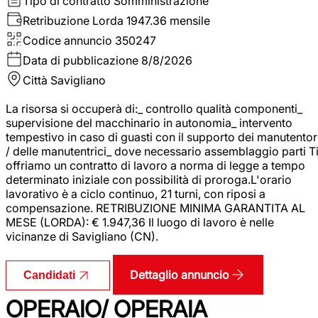
Tipo di contratto
Somministrazione
Retribuzione Lorda
1947.36 mensile
Codice annuncio
350247
Data di pubblicazione
8/8/2026
Città
Savigliano
La risorsa si occuperà di:_ controllo qualità componenti_
supervisione del macchinario in autonomia_ intervento
tempestivo in caso di guasti con il supporto dei manutentor
/ delle manutentrici_ dove necessario assemblaggio parti T
offriamo un contratto di lavoro a norma di legge a tempo
determinato iniziale con possibilità di proroga.L'orario
lavorativo è a ciclo continuo, 21 turni, con riposi a
compensazione. RETRIBUZIONE MINIMA GARANTITA AL
MESE (LORDA): € 1.947,36 Il luogo di lavoro è nelle
vicinanze di Savigliano (CN).
Dettaglio annuncio
Candidati
OPERAIO/ OPERAIA