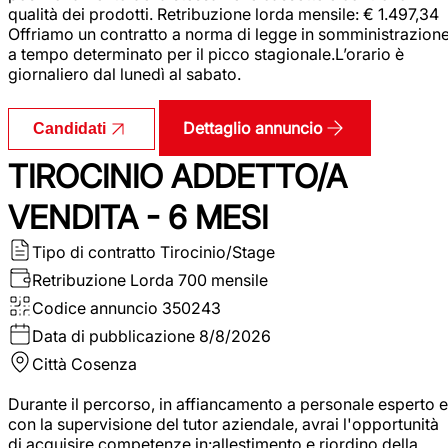
qualità dei prodotti. Retribuzione lorda mensile: € 1.497,34
Offriamo un contratto a norma di legge in somministrazion
a tempo determinato per il picco stagionale.L’orario è
giornaliero dal lunedì al sabato.
Dettaglio annuncio
Candidati
TIROCINIO ADDETTO/A
VENDITA - 6 MESI
Tipo di contratto
Tirocinio/Stage
Retribuzione Lorda
700 mensile
Codice annuncio
350243
Data di pubblicazione
8/8/2026
Città
Cosenza
Durante il percorso, in affiancamento a personale esperto e
con la supervisione del tutor aziendale, avrai l'opportunità
di acquisire competenze in:allestimento e riordino della