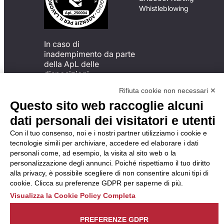
Whistleblowing
In caso di
inadempimento da parte
della ApL delle
disposizioni
del Codice di Condotta, è
Rifiuta cookie non necessari ✕
possibile presentare un
Questo sito web raccoglie alcuni
reclamo
all’Organismo di
dati personali dei visitatori e utenti
Monitoraggio utilizzando
Con il tuo consenso, noi e i nostri partner utilizziamo i cookie e
una delle modalità
tecnologie simili per archiviare, accedere ed elaborare i dati
descritte al seguente
personali come, ad esempio, la visita al sito web o la
indirizzo web
personalizzazione degli annunci. Poiché rispettiamo il tuo diritto
https://odm-
alla privacy, è possibile scegliere di non consentire alcuni tipi di
agenzielavoro.it/reclami/
.
cookie. Clicca su preferenze GDPR per saperne di più.
Visualizza la Cookie Policy Completa
PREFERENZE GDPR