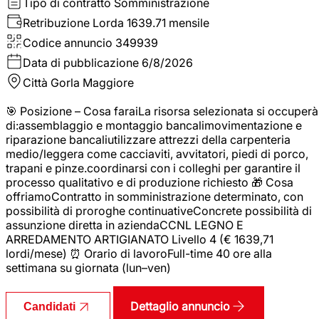
Tipo di contratto
Somministrazione
Retribuzione Lorda
1639.71 mensile
Codice annuncio
349939
Data di pubblicazione
6/8/2026
Città
Gorla Maggiore
🎯 Posizione – Cosa faraiLa risorsa selezionata si occuperà
di:assemblaggio e montaggio bancalimovimentazione e
riparazione bancaliutilizzare attrezzi della carpenteria
medio/leggera come cacciaviti, avvitatori, piedi di porco,
trapani e pinze.coordinarsi con i colleghi per garantire il
processo qualitativo e di produzione richiesto 🎁 Cosa
offriamoContratto in somministrazione determinato, con
possibilità di proroghe continuativeConcrete possibilità di
assunzione diretta in aziendaCCNL LEGNO E
ARREDAMENTO ARTIGIANATO Livello 4 (€ 1639,71
lordi/mese) ⏰ Orario di lavoroFull-time 40 ore alla
settimana su giornata (lun–ven)
Dettaglio annuncio
Candidati