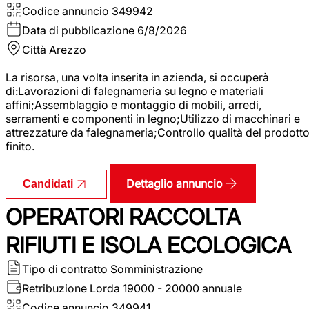
Codice annuncio
349942
Data di pubblicazione
6/8/2026
Città
Arezzo
La risorsa, una volta inserita in azienda, si occuperà
di:Lavorazioni di falegnameria su legno e materiali
affini;Assemblaggio e montaggio di mobili, arredi,
serramenti e componenti in legno;Utilizzo di macchinari e
attrezzature da falegnameria;Controllo qualità del prodott
finito.
Dettaglio annuncio
Candidati
OPERATORI RACCOLTA
RIFIUTI E ISOLA ECOLOGICA
Tipo di contratto
Somministrazione
Retribuzione Lorda
19000 - 20000 annuale
Codice annuncio
349941