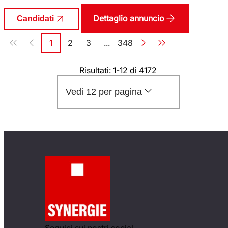
Dettaglio annuncio
Candidati
Paginazione
1
2
3
...
348
Pagina
Pagina
Pagina
Pagina
Risultati: 1-12 di 4172
Vedi 12 per pagina