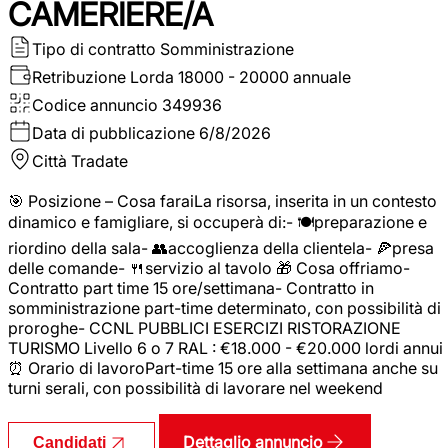
CAMERIERE/A
Tipo di contratto
Somministrazione
Retribuzione Lorda
18000 - 20000 annuale
Codice annuncio
349936
Data di pubblicazione
6/8/2026
Città
Tradate
🎯 Posizione – Cosa faraiLa risorsa, inserita in un contesto
dinamico e famigliare, si occuperà di:- 🍽️preparazione e
riordino della sala- 👥accoglienza della clientela- 🍕presa
delle comande- 🍴servizio al tavolo 🎁 Cosa offriamo-
Contratto part time 15 ore/settimana- Contratto in
somministrazione part-time determinato, con possibilità di
proroghe- CCNL PUBBLICI ESERCIZI RISTORAZIONE
TURISMO Livello 6 o 7 RAL : €18.000 - €20.000 lordi annui
⏰ Orario di lavoroPart-time 15 ore alla settimana anche su
turni serali, con possibilità di lavorare nel weekend
Dettaglio annuncio
Candidati