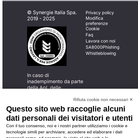
© Synergie Italia Spa.
Privacy policy
2019 - 2025
Modifica
preferenze
Cookie
Faq
Lavora con noi
SA8000
Phishing
Whistleblowing
In caso di
inadempimento da parte
della ApL delle
disposizioni
del Codice di Condotta, è
Rifiuta cookie non necessari ✕
possibile presentare un
Questo sito web raccoglie alcuni
reclamo
dati personali dei visitatori e utenti
all’Organismo di
Monitoraggio utilizzando
Con il tuo consenso, noi e i nostri partner utilizziamo i cookie e
una delle modalità
tecnologie simili per archiviare, accedere ed elaborare i dati
descritte al seguente