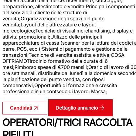
relative a:Ciclo della merce: ricevimento, stoccaggio,
preparazione, allestimento e vendita;Principali componenti
del servizio al cliente nelle strutture di
vendita;Organizzazione degli spazi del punto
vendita;Layout delle attrezzature e layout
merceologico;Tecniche di visual merchandising, display e
attività promozionali;Utilizzo delle principali
apparecchiature di cassa (scanner per la lettura dei codici 
barre, POS, ecc.);Sistemi di pagamento e gestione delle
transazioni;Tecniche di vendita assistita e attiva;COSA
OFFRIAMOTirocinio formativo della durata di 6
mesi;Rimborso spese di €700 mensili;Orario di lavoro di 3
ore settimanali, distribuite dal lunedì alla domenica second
la pianificazione del punto vendita, con riposi
compensativi;Opportunità di formazione e crescita
professionale in un contsede di lavoro: Massa;
Dettaglio annuncio
Candidati
OPERATORI/TRICI RACCOLTA
RIFIUTI