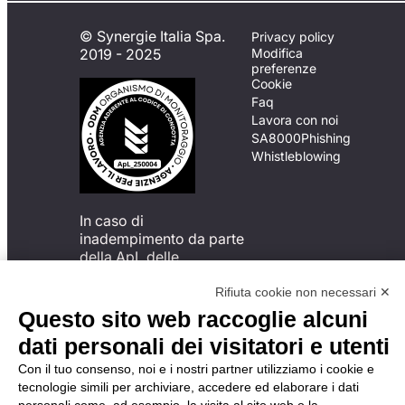
© Synergie Italia Spa.
Privacy policy
2019 - 2025
Modifica
preferenze
Cookie
Faq
Lavora con noi
SA8000
Phishing
Whistleblowing
In caso di
inadempimento da parte
della ApL delle
disposizioni
del Codice di Condotta, è
Rifiuta cookie non necessari ✕
possibile presentare un
Questo sito web raccoglie alcuni
reclamo
dati personali dei visitatori e utenti
all’Organismo di
Monitoraggio utilizzando
Con il tuo consenso, noi e i nostri partner utilizziamo i cookie e
una delle modalità
tecnologie simili per archiviare, accedere ed elaborare i dati
descritte al seguente