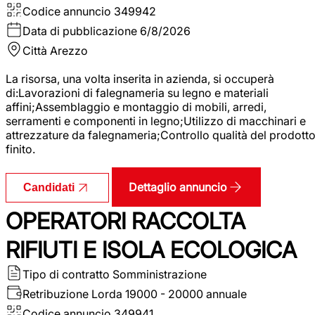
Codice annuncio
349942
Data di pubblicazione
6/8/2026
Città
Arezzo
La risorsa, una volta inserita in azienda, si occuperà
di:Lavorazioni di falegnameria su legno e materiali
affini;Assemblaggio e montaggio di mobili, arredi,
serramenti e componenti in legno;Utilizzo di macchinari e
attrezzature da falegnameria;Controllo qualità del prodott
finito.
Dettaglio annuncio
Candidati
OPERATORI RACCOLTA
RIFIUTI E ISOLA ECOLOGICA
Tipo di contratto
Somministrazione
Retribuzione Lorda
19000 - 20000 annuale
Codice annuncio
349941