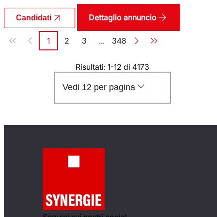
Dettaglio annuncio
Candidati
Paginazione
1
2
3
...
348
Pagina
Pagina
Pagina
Pagina
Risultati: 1-12 di 4173
Vedi 12 per pagina