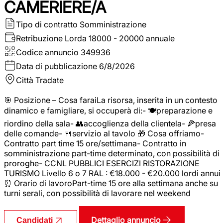
CAMERIERE/A
Tipo di contratto
Somministrazione
Retribuzione Lorda
18000 - 20000 annuale
Codice annuncio
349936
Data di pubblicazione
6/8/2026
Città
Tradate
🎯 Posizione – Cosa faraiLa risorsa, inserita in un contesto
dinamico e famigliare, si occuperà di:- 🍽️preparazione e
riordino della sala- 👥accoglienza della clientela- 🍕presa
delle comande- 🍴servizio al tavolo 🎁 Cosa offriamo-
Contratto part time 15 ore/settimana- Contratto in
somministrazione part-time determinato, con possibilità di
proroghe- CCNL PUBBLICI ESERCIZI RISTORAZIONE
TURISMO Livello 6 o 7 RAL : €18.000 - €20.000 lordi annui
⏰ Orario di lavoroPart-time 15 ore alla settimana anche su
turni serali, con possibilità di lavorare nel weekend
Dettaglio annuncio
Candidati