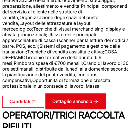
relative a:Ciclo della merce: ricevimento, stoccaggio,
preparazione, allestimento e vendita;Principali componenti
del servizio al cliente nelle strutture di
vendita;Organizzazione degli spazi del punto
vendita;Layout delle attrezzature e layout
merceologico;Tecniche di visual merchandising, display e
attività promozionali;Utilizzo delle principali
apparecchiature di cassa (scanner per la lettura dei codici 
barre, POS, ecc.);Sistemi di pagamento e gestione delle
transazioni;Tecniche di vendita assistita e attiva;COSA
OFFRIAMOTirocinio formativo della durata di 6
mesi;Rimborso spese di €700 mensili;Orario di lavoro di 3
ore settimanali, distribuite dal lunedì alla domenica second
la pianificazione del punto vendita, con riposi
compensativi;Opportunità di formazione e crescita
professionale in un contsede di lavoro: Massa;
Dettaglio annuncio
Candidati
OPERATORI/TRICI RACCOLTA
RIFIUTI