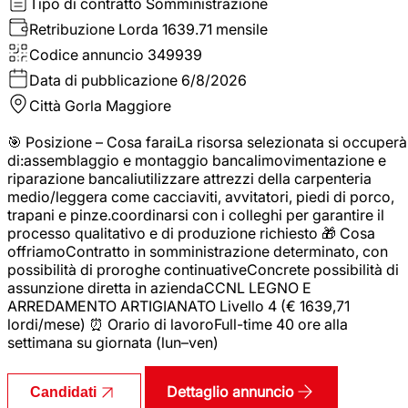
Tipo di contratto
Somministrazione
Retribuzione Lorda
1639.71 mensile
Codice annuncio
349939
Data di pubblicazione
6/8/2026
Città
Gorla Maggiore
🎯 Posizione – Cosa faraiLa risorsa selezionata si occuperà
di:assemblaggio e montaggio bancalimovimentazione e
riparazione bancaliutilizzare attrezzi della carpenteria
medio/leggera come cacciaviti, avvitatori, piedi di porco,
trapani e pinze.coordinarsi con i colleghi per garantire il
processo qualitativo e di produzione richiesto 🎁 Cosa
offriamoContratto in somministrazione determinato, con
possibilità di proroghe continuativeConcrete possibilità di
assunzione diretta in aziendaCCNL LEGNO E
ARREDAMENTO ARTIGIANATO Livello 4 (€ 1639,71
lordi/mese) ⏰ Orario di lavoroFull-time 40 ore alla
settimana su giornata (lun–ven)
Dettaglio annuncio
Candidati