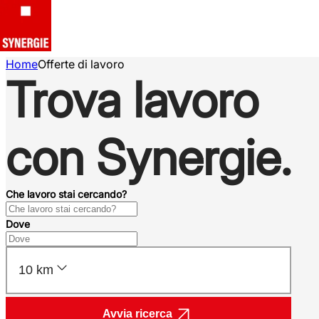
Home
Offerte di lavoro
Trova lavoro
con Synergie.
Che lavoro stai cercando?
Dove
10 km
Avvia ricerca