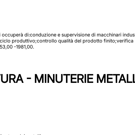
 si occuperà di:conduzione e supervisione di macchinari indust
clo produttivo;controllo qualità del prodotto finito;verifica 
753,00 -1981,00.
URA - MINUTERIE METAL