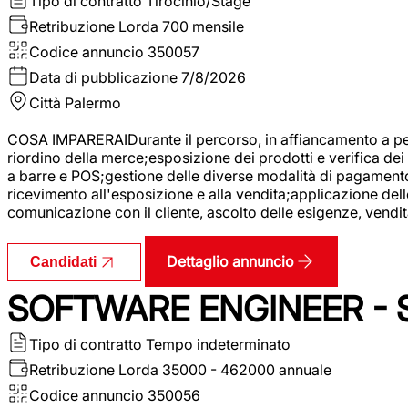
Tipo di contratto
Tirocinio/Stage
Retribuzione Lorda
700 mensile
Codice annuncio
350057
Data di pubblicazione
7/8/2026
Città
Palermo
COSA IMPARERAIDurante il percorso, in affiancamento a pers
riordino della merce;esposizione dei prodotti e verifica dei 
a barre e POS;gestione delle diverse modalità di pagamento;
ricevimento all'esposizione e alla vendita;applicazione dell
comunicazione con il cliente, ascolto delle esigenze, vendit
Dettaglio annuncio
Candidati
SOFTWARE ENGINEER - 
Tipo di contratto
Tempo indeterminato
Retribuzione Lorda
35000 - 462000 annuale
Codice annuncio
350056