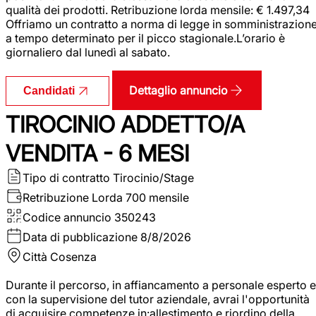
qualità dei prodotti. Retribuzione lorda mensile: € 1.497,34
Offriamo un contratto a norma di legge in somministrazion
a tempo determinato per il picco stagionale.L’orario è
giornaliero dal lunedì al sabato.
Dettaglio annuncio
Candidati
TIROCINIO ADDETTO/A
VENDITA - 6 MESI
Tipo di contratto
Tirocinio/Stage
Retribuzione Lorda
700 mensile
Codice annuncio
350243
Data di pubblicazione
8/8/2026
Città
Cosenza
Durante il percorso, in affiancamento a personale esperto e
con la supervisione del tutor aziendale, avrai l'opportunità
di acquisire competenze in:allestimento e riordino della