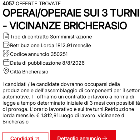
4057
OFFERTE TROVATE
OPERAI/OPERAIE SUI 3 TURNI
- VICINANZE BRICHERASIO
Tipo di contratto
Somministrazione
Retribuzione Lorda
1812.91 mensile
Codice annuncio
350251
Data di pubblicazione
8/8/2026
Città
Bricherasio
I candidati / le candidate dovranno occuparsi della
produzione e dell'assemblaggio di componenti per il setto
automotive. Ti offriamo un contratto di lavoro a norma di
legge a tempo determinato iniziale di 3 mesi con possibilità
di proroga. L'orario lavorativo è sui tre turni.Retribuzione
lorda mensile: € 1.812,91Luogo di lavoro: vicinanze di
Bricherasio
Dettaglio annuncio
Candidati