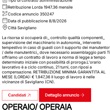
Tipo di contratto
Somministrazione
Retribuzione Lorda
1947.36 mensile
Codice annuncio
350247
Data di pubblicazione
8/8/2026
Città
Savigliano
La risorsa si occuperà di:_ controllo qualità componenti_
supervisione del macchinario in autonomia_ intervento
tempestivo in caso di guasti con il supporto dei manutentor
/ delle manutentrici_ dove necessario assemblaggio parti T
offriamo un contratto di lavoro a norma di legge a tempo
determinato iniziale con possibilità di proroga.L'orario
lavorativo è a ciclo continuo, 21 turni, con riposi a
compensazione. RETRIBUZIONE MINIMA GARANTITA AL
MESE (LORDA): € 1.947,36 Il luogo di lavoro è nelle
vicinanze di Savigliano (CN).
Dettaglio annuncio
Candidati
OPERAIO/ OPERAIA