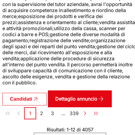
con la supervisione del tutor aziendale, avrai l'opportunità
di acquisire competenze in:allestimento e riordino della
merce;esposizione dei prodotti e verifica dei
prezzi;assistenza e orientamento al cliente;vendita assistita
e attività promozionali;utilizzo della cassa, scanner per
codici a barre e POS;gestione delle diverse modalità di
pagamento;registrazione delle vendite;organizzazione
degli spazi e dei reparti del punto vendita;gestione del cicl
delle merci, dal ricevimento all'esposizione e alla
vendita;applicazione delle procedure di sicurezza
all'interno del punto vendita. Il percorso permetterà inoltre
di sviluppare capacità di comunicazione con il cliente,
ascolto delle esigenze, vendita e gestione della relazione
con il pubblico.
Dettaglio annuncio
Candidati
Paginazione
1
2
3
...
339
Pagina
Pagina
Pagina
Pagina
Risultati: 1-12 di 4057