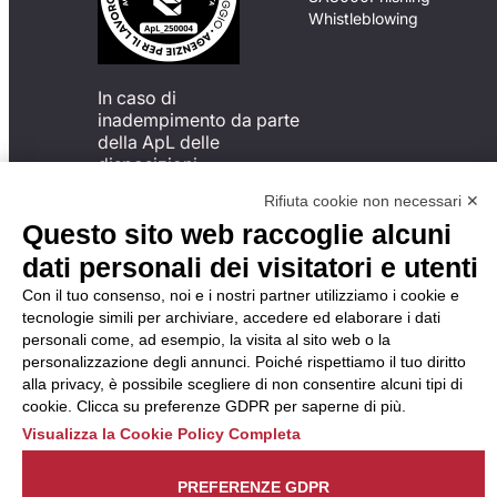
Whistleblowing
In caso di
inadempimento da parte
della ApL delle
disposizioni
del Codice di Condotta, è
Rifiuta cookie non necessari ✕
possibile presentare un
Questo sito web raccoglie alcuni
reclamo
all’Organismo di
dati personali dei visitatori e utenti
Monitoraggio utilizzando
Con il tuo consenso, noi e i nostri partner utilizziamo i cookie e
una delle modalità
tecnologie simili per archiviare, accedere ed elaborare i dati
descritte al seguente
personali come, ad esempio, la visita al sito web o la
indirizzo web
personalizzazione degli annunci. Poiché rispettiamo il tuo diritto
https://odm-
alla privacy, è possibile scegliere di non consentire alcuni tipi di
agenzielavoro.it/reclami/
.
cookie. Clicca su preferenze GDPR per saperne di più.
Visualizza la Cookie Policy Completa
PREFERENZE GDPR