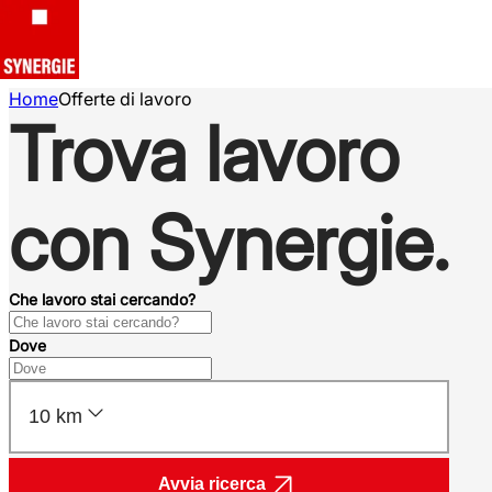
Home
Offerte di lavoro
Trova lavoro
con Synergie.
Che lavoro stai cercando?
Dove
10 km
Avvia ricerca