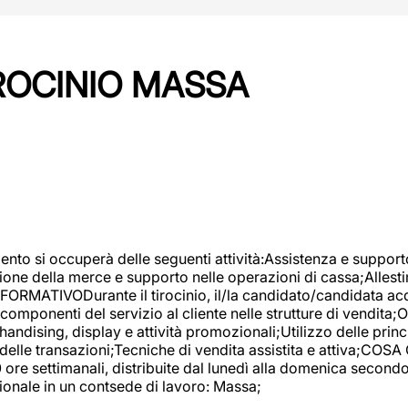
IROCINIO MASSA
imento si occuperà delle seguenti attività:Assistenza e support
ione della merce e supporto nelle operazioni di cassa;Allesti
FORMATIVODurante il tirocinio, il/la candidato/candidata acq
componenti del servizio al cliente nelle strutture di vendita
ndising, display e attività promozionali;Utilizzo delle princi
delle transazioni;Tecniche di vendita assistita e attiva;COS
re settimanali, distribuite dal lunedì alla domenica secondo 
onale in un contsede di lavoro: Massa;