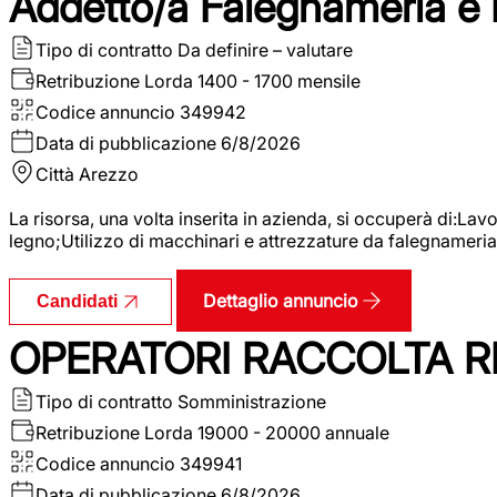
Addetto/a Falegnameria e
Tipo di contratto
Da definire – valutare
Retribuzione Lorda
1400 - 1700 mensile
Codice annuncio
349942
Data di pubblicazione
6/8/2026
Città
Arezzo
La risorsa, una volta inserita in azienda, si occuperà di:La
legno;Utilizzo di macchinari e attrezzature da falegnameria;
Dettaglio annuncio
Candidati
OPERATORI RACCOLTA RI
Tipo di contratto
Somministrazione
Retribuzione Lorda
19000 - 20000 annuale
Codice annuncio
349941
Data di pubblicazione
6/8/2026