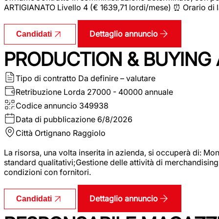
ARTIGIANATO Livello 4 (€ 1639,71 lordi/mese) ⏰ Orario di l
Dettaglio annuncio
Candidati
PRODUCTION & BUYING A
Tipo di contratto
Da definire – valutare
Retribuzione Lorda
27000 - 40000 annuale
Codice annuncio
349938
Data di pubblicazione
6/8/2026
Città
Ortignano Raggiolo
La risorsa, una volta inserita in azienda, si occuperà di: M
standard qualitativi;Gestione delle attività di merchandising
condizioni con fornitori.
Dettaglio annuncio
Candidati