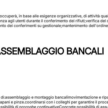
 occuperà, in base alle esigenze organizzative, di attività quali
a agli utenti durante il conferimento dei rifiuti;verifica del
ento dei conferimenti su gestionale;mantenimento dell'ordine, 
ASSEMBLAGGIO BANCALI
à di:assemblaggio e montaggio bancalimovimentazione e ripara
rapani e pinze.coordinarsi con i colleghi per garantire il pro
ossibilità di proroghe continuativeConcrete possibilità d