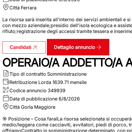
Città
Ferrara
La risorsa sarà inserita all'interno dei servizi ambientali e si
con mezzo aziendale;presidio dell'isola ecologica e assistenz
rifiuto;registrazione degli accessi tramite tessera e inserim
Dettaglio annuncio
Candidati
OPERAIO/A ADDETTO/A 
Tipo di contratto
Somministrazione
Retribuzione Lorda
1639.71 mensile
Codice annuncio
349939
Data di pubblicazione
6/8/2026
Città
Gorla Maggiore
🎯 Posizione – Cosa faraiLa risorsa selezionata si occuper
medio/leggera come cacciaviti, avvitatori, piedi di porco, t
offriamoContratto in somministrazione determinato, con p