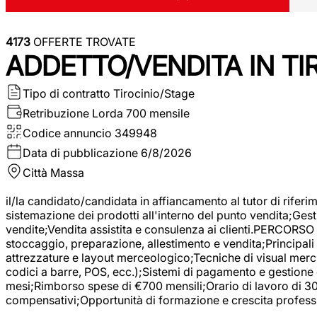
4173
OFFERTE TROVATE
ADDETTO/VENDITA IN T
Tipo di contratto
Tirocinio/Stage
Retribuzione Lorda
700 mensile
Codice annuncio
349948
Data di pubblicazione
6/8/2026
Città
Massa
il/la candidato/candidata in affiancamento al tutor di rifer
sistemazione dei prodotti all'interno del punto vendita;Gest
vendite;Vendita assistita e consulenza ai clienti.PERCORSO 
stoccaggio, preparazione, allestimento e vendita;Principali 
attrezzature e layout merceologico;Tecniche di visual mercha
codici a barre, POS, ecc.);Sistemi di pagamento e gestione 
mesi;Rimborso spese di €700 mensili;Orario di lavoro di 30 o
compensativi;Opportunità di formazione e crescita professi