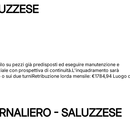
LUZZESE
a filo su pezzi già predisposti ed eseguire manutenzione e
iziale con prospettiva di continuità.L'inquadramento sarà
zo o sui due turniRetribuzione lorda mensile: €1784,94 Luogo d
ORNALIERO - SALUZZESE