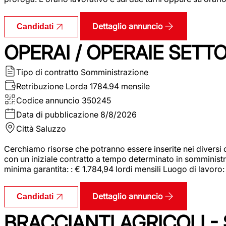
Dettaglio annuncio
Candidati
OPERAI / OPERAIE SET
Tipo di contratto
Somministrazione
Retribuzione Lorda
1784.94 mensile
Codice annuncio
350245
Data di pubblicazione
8/8/2026
Città
Saluzzo
Cerchiamo risorse che potranno essere inserite nei diversi 
con un iniziale contratto a tempo determinato in somministraz
minima garantita: : € 1.784,94 lordi mensili Luogo di lavoro
Dettaglio annuncio
Candidati
BRACCIANTI AGRICOLI -