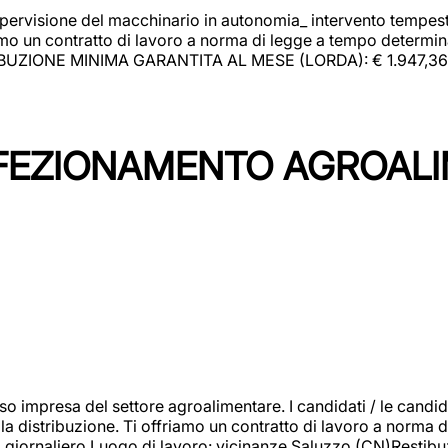
upervisione del macchinario in autonomia_ intervento tempesti
o un contratto di lavoro a norma di legge a tempo determinato
RIBUZIONE MINIMA GARANTITA AL MESE (LORDA): € 1.947,36 Il 
NFEZIONAMENTO AGROAL
so impresa del settore agroalimentare. I candidati / le can
la distribuzione. Ti offriamo un contratto di lavoro a norma d
io giornaliero.Luogo di lavoro: vicinanze Saluzzo (CN)Restibu