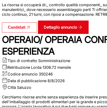
La risorsa si occuperà di:_ controllo qualità componenti_ s
manutentrici_ dove necessario assemblaggio parti Ti offriam
ciclo continuo, 21 turni, con riposi a compensazione. RET
Dettaglio annuncio
Candidati
OPERAIO/ OPERAIA CO
ESPERIENZA
Tipo di contratto
Somministrazione
Retribuzione Lorda
1306.72 mensile
Codice annuncio
350246
Data di pubblicazione
8/8/2026
Città
Saluzzo
Cerchiamo risorse anche senza esperienza da inserire pres
dell'imballaggio di prodotti alimentari per la grande e picco
proroga. L'orario lavorativo è sui due turni oppure su orar