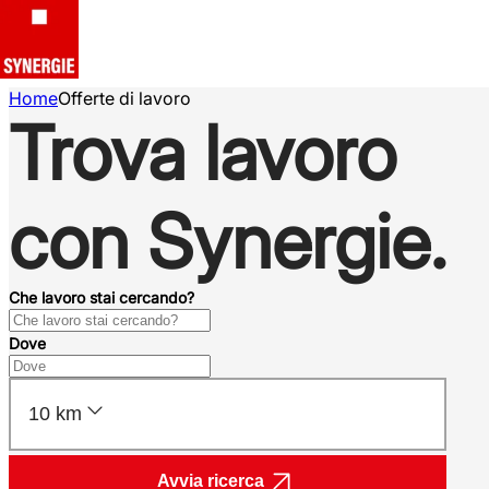
Home
Offerte di lavoro
Trova lavoro
con Synergie.
Che lavoro stai cercando?
Dove
10 km
Avvia ricerca