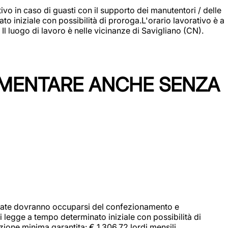
vo in caso di guasti con il supporto dei manutentori / delle
 iniziale con possibilità di proroga.L'orario lavorativo è a
luogo di lavoro è nelle vicinanze di Savigliano (CN).
IMENTARE ANCHE SENZA
didate dovranno occuparsi del confezionamento e
i legge a tempo determinato iniziale con possibilità di
zione minima garantita: € 1.306,72 lordi mensili