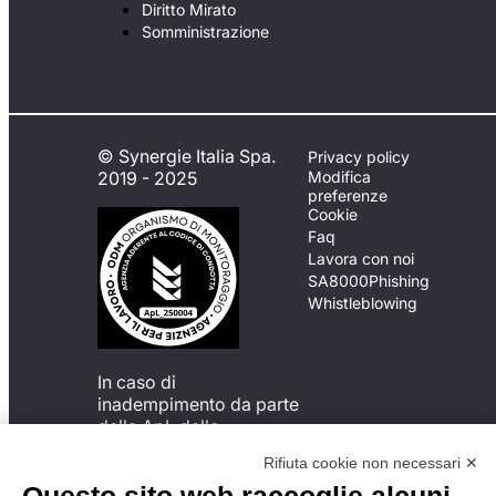
Diritto Mirato
Somministrazione
© Synergie Italia Spa.
Privacy policy
2019 - 2025
Modifica
preferenze
Cookie
Faq
Lavora con noi
SA8000
Phishing
Whistleblowing
In caso di
inadempimento da parte
della ApL delle
disposizioni
Rifiuta cookie non necessari ✕
del Codice di Condotta, è
possibile presentare un