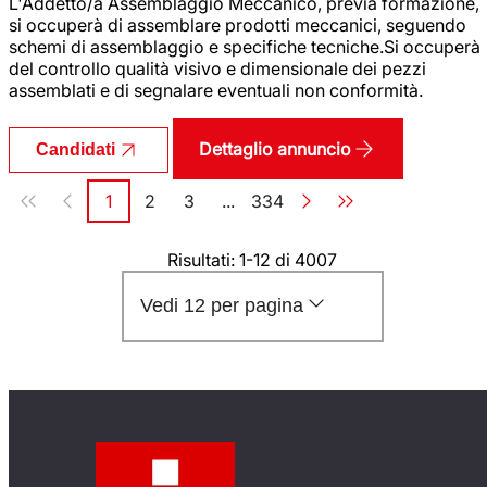
L'Addetto/a Assemblaggio Meccanico, previa formazione,
si occuperà di assemblare prodotti meccanici, seguendo
schemi di assemblaggio e specifiche tecniche.Si occuperà
del controllo qualità visivo e dimensionale dei pezzi
assemblati e di segnalare eventuali non conformità.
Dettaglio annuncio
Candidati
Paginazione
1
2
3
...
334
Pagina
Pagina
Pagina
Pagina
Risultati: 1-12 di 4007
Vedi 12 per pagina