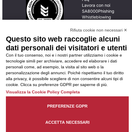
Lavora con noi
SA8000
Phishing
Whistleblowing
Rifiuta cookie non necessari ✕
Questo sito web raccoglie alcuni
In caso di
inadempimento da parte
dati personali dei visitatori e utenti
della ApL delle
Con il tuo consenso, noi e i nostri partner utilizziamo i cookie e
disposizioni
tecnologie simili per archiviare, accedere ed elaborare i dati
del Codice di Condotta, è
personali come, ad esempio, la visita al sito web o la
possibile presentare un
personalizzazione degli annunci. Poiché rispettiamo il tuo diritto
reclamo
alla privacy, è possibile scegliere di non consentire alcuni tipi di
all’Organismo di
cookie. Clicca su preferenze GDPR per saperne di più.
Monitoraggio utilizzando
una delle modalità
Visualizza la Cookie Policy Completa
descritte al seguente
indirizzo web
PREFERENZE GDPR
https://odm-
agenzielavoro.it/reclami/
.
ACCETTA NECESSARI