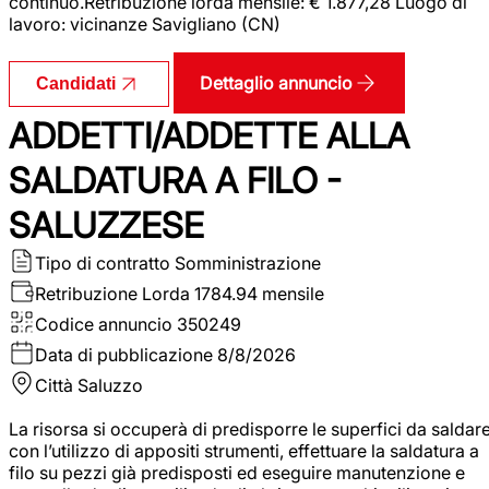
continuo.Retribuzione lorda mensile: € 1.877,28 Luogo di
lavoro: vicinanze Savigliano (CN)
Dettaglio annuncio
Candidati
ADDETTI/ADDETTE ALLA
SALDATURA A FILO -
SALUZZESE
Tipo di contratto
Somministrazione
Retribuzione Lorda
1784.94 mensile
Codice annuncio
350249
Data di pubblicazione
8/8/2026
Città
Saluzzo
La risorsa si occuperà di predisporre le superfici da saldar
con l’utilizzo di appositi strumenti, effettuare la saldatura a
filo su pezzi già predisposti ed eseguire manutenzione e