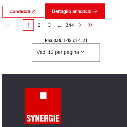
Dettaglio annuncio
Candidati
Paginazione
1
2
3
...
344
Pagina
Pagina
Pagina
Pagina
Risultati: 1-12 di 4121
Vedi 12 per pagina