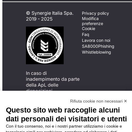
© Synergie Italia Spa.
Privacy policy
2019 - 2025
Modifica
preferenze
Cookie
Faq
Lavora con noi
SA8000
Phishing
Whistleblowing
In caso di
inadempimento da parte
della ApL delle
disposizioni
del Codice di Condotta, è
Rifiuta cookie non necessari ✕
possibile presentare un
reclamo
Questo sito web raccoglie alcuni
all’Organismo di
dati personali dei visitatori e utenti
Monitoraggio utilizzando
una delle modalità
Con il tuo consenso, noi e i nostri partner utilizziamo i cookie e