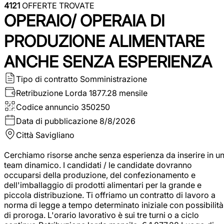
4121
OFFERTE TROVATE
OPERAIO/ OPERAIA DI
PRODUZIONE ALIMENTARE
ANCHE SENZA ESPERIENZA
Tipo di contratto
Somministrazione
Retribuzione Lorda
1877.28 mensile
Codice annuncio
350250
Data di pubblicazione
8/8/2026
Città
Savigliano
Cerchiamo risorse anche senza esperienza da inserire in u
team dinamico. I candidati / le candidate dovranno
occuparsi della produzione, del confezionamento e
dell'imballaggio di prodotti alimentari per la grande e
piccola distribuzione. Ti offriamo un contratto di lavoro a
norma di legge a tempo determinato iniziale con possibilità
di proroga. L'orario lavorativo è sui tre turni o a ciclo