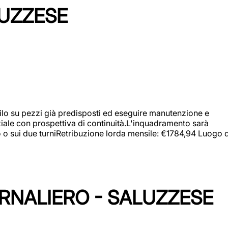
LUZZESE
a filo su pezzi già predisposti ed eseguire manutenzione e
iziale con prospettiva di continuità.L'inquadramento sarà
zo o sui due turniRetribuzione lorda mensile: €1784,94 Luogo d
ORNALIERO - SALUZZESE