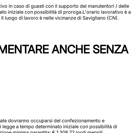
vo in caso di guasti con il supporto dei manutentori / delle
 iniziale con possibilità di proroga.L'orario lavorativo è a
luogo di lavoro è nelle vicinanze di Savigliano (CN).
IMENTARE ANCHE SENZA
didate dovranno occuparsi del confezionamento e
i legge a tempo determinato iniziale con possibilità di
zione minima garantita: € 1.306,72 lordi mensili