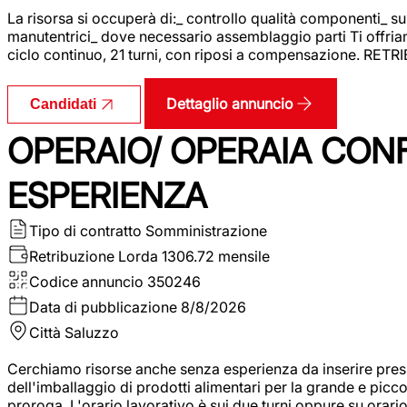
La risorsa si occuperà di:_ controllo qualità componenti_ s
manutentrici_ dove necessario assemblaggio parti Ti offriam
ciclo continuo, 21 turni, con riposi a compensazione. RET
Dettaglio annuncio
Candidati
OPERAIO/ OPERAIA CO
ESPERIENZA
Tipo di contratto
Somministrazione
Retribuzione Lorda
1306.72 mensile
Codice annuncio
350246
Data di pubblicazione
8/8/2026
Città
Saluzzo
Cerchiamo risorse anche senza esperienza da inserire pres
dell'imballaggio di prodotti alimentari per la grande e picco
proroga. L'orario lavorativo è sui due turni oppure su orar