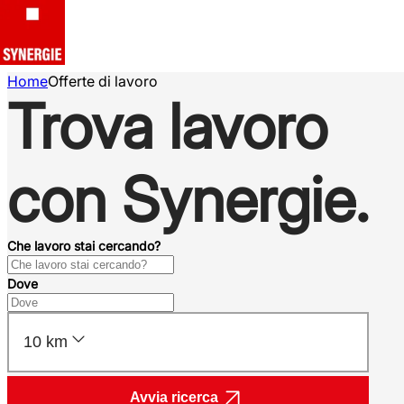
Home
Offerte di lavoro
Trova lavoro
con Synergie.
Che lavoro stai cercando?
Dove
10 km
Avvia ricerca