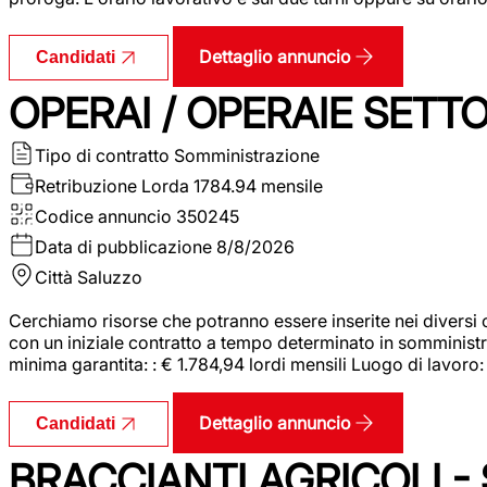
Dettaglio annuncio
Candidati
OPERAI / OPERAIE SET
Tipo di contratto
Somministrazione
Retribuzione Lorda
1784.94 mensile
Codice annuncio
350245
Data di pubblicazione
8/8/2026
Città
Saluzzo
Cerchiamo risorse che potranno essere inserite nei diversi 
con un iniziale contratto a tempo determinato in somministraz
minima garantita: : € 1.784,94 lordi mensili Luogo di lavoro
Dettaglio annuncio
Candidati
BRACCIANTI AGRICOLI -