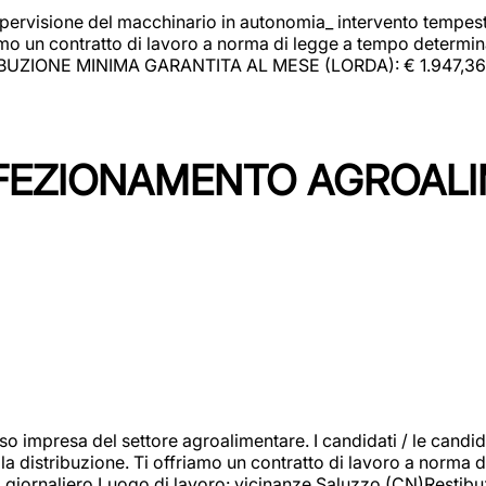
upervisione del macchinario in autonomia_ intervento tempesti
o un contratto di lavoro a norma di legge a tempo determinato
RIBUZIONE MINIMA GARANTITA AL MESE (LORDA): € 1.947,36 Il 
NFEZIONAMENTO AGROAL
so impresa del settore agroalimentare. I candidati / le can
la distribuzione. Ti offriamo un contratto di lavoro a norma d
io giornaliero.Luogo di lavoro: vicinanze Saluzzo (CN)Restibu