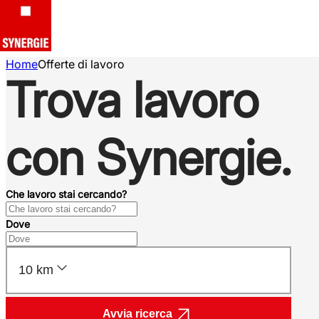
Home
Offerte di lavoro
Trova lavoro
con Synergie.
Che lavoro stai cercando?
Dove
10 km
Avvia ricerca