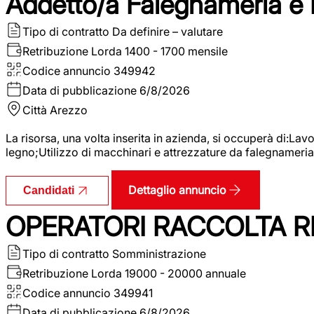
Addetto/a Falegnameria e
Tipo di contratto
Da definire – valutare
Retribuzione Lorda
1400 - 1700 mensile
Codice annuncio
349942
Data di pubblicazione
6/8/2026
Città
Arezzo
La risorsa, una volta inserita in azienda, si occuperà di:La
legno;Utilizzo di macchinari e attrezzature da falegnameria;
Dettaglio annuncio
Candidati
OPERATORI RACCOLTA RI
Tipo di contratto
Somministrazione
Retribuzione Lorda
19000 - 20000 annuale
Codice annuncio
349941
Data di pubblicazione
6/8/2026