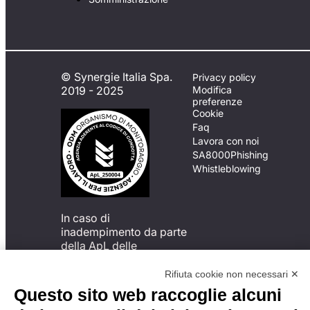
© Synergie Italia Spa.
Privacy policy
2019 - 2025
Modifica
preferenze
Cookie
Faq
Lavora con noi
SA8000
Phishing
Whistleblowing
In caso di
inadempimento da parte
della ApL delle
disposizioni
del Codice di Condotta, è
Rifiuta cookie non necessari ✕
possibile presentare un
Questo sito web raccoglie alcuni
reclamo