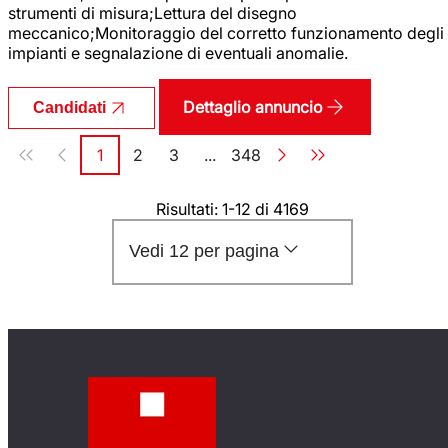
strumenti di misura;Lettura del disegno
meccanico;Monitoraggio del corretto funzionamento degli
impianti e segnalazione di eventuali anomalie.
Dettaglio annuncio
Candidati
Paginazione
1
2
3
...
348
Pagina
Pagina
Pagina
Pagina
Risultati: 1-12 di 4169
Vedi 12 per pagina