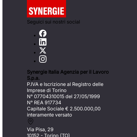
Seguici sui nostri social
Synergie Italia Agenzia per il Lavoro
S.p.a.
P.IVA e Iscrizione al Registro delle
Imprese di Torino
N° 07704310015 del 27/05/1999
N° REA 917734
Capitale Sociale €
2.500.000,00
interamente versato
Via Pisa, 29
10152 - Torino (TO)