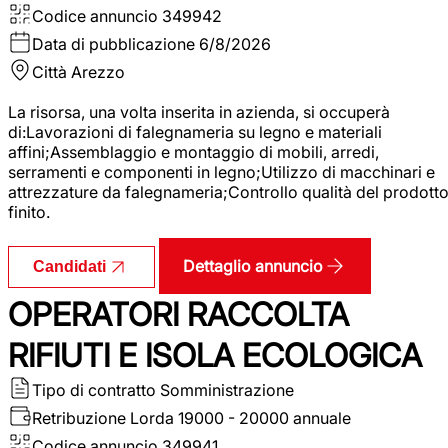
Codice annuncio
349942
Data di pubblicazione
6/8/2026
Città
Arezzo
La risorsa, una volta inserita in azienda, si occuperà
di:Lavorazioni di falegnameria su legno e materiali
affini;Assemblaggio e montaggio di mobili, arredi,
serramenti e componenti in legno;Utilizzo di macchinari e
attrezzature da falegnameria;Controllo qualità del prodott
finito.
Dettaglio annuncio
Candidati
OPERATORI RACCOLTA
RIFIUTI E ISOLA ECOLOGICA
Tipo di contratto
Somministrazione
Retribuzione Lorda
19000 - 20000 annuale
Codice annuncio
349941