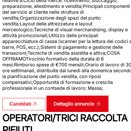
relative a:Ciclo della merce: ricevimento, stoccaggio,
preparazione, allestimento e vendita;Principali componenti
del servizio al cliente nelle strutture di
vendita;Organizzazione degli spazi del punto
vendita;Layout delle attrezzature e layout
merceologico;Tecniche di visual merchandising, display e
attività promozionali;Utilizzo delle principali
apparecchiature di cassa (scanner per la lettura dei codici 
barre, POS, ecc.);Sistemi di pagamento e gestione delle
transazioni;Tecniche di vendita assistita e attiva;COSA
OFFRIAMOTirocinio formativo della durata di 6
mesi;Rimborso spese di €700 mensili;Orario di lavoro di 3
ore settimanali, distribuite dal lunedì alla domenica second
la pianificazione del punto vendita, con riposi
compensativi;Opportunità di formazione e crescita
professionale in un contsede di lavoro: Massa;
Dettaglio annuncio
Candidati
OPERATORI/TRICI RACCOLTA
RIFIUTI