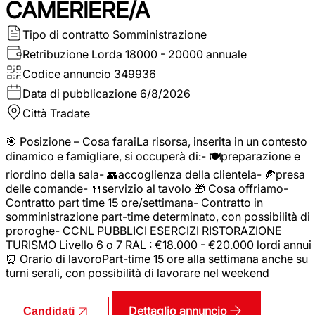
CAMERIERE/A
Tipo di contratto
Somministrazione
Retribuzione Lorda
18000 - 20000 annuale
Codice annuncio
349936
Data di pubblicazione
6/8/2026
Città
Tradate
🎯 Posizione – Cosa faraiLa risorsa, inserita in un contesto
dinamico e famigliare, si occuperà di:- 🍽️preparazione e
riordino della sala- 👥accoglienza della clientela- 🍕presa
delle comande- 🍴servizio al tavolo 🎁 Cosa offriamo-
Contratto part time 15 ore/settimana- Contratto in
somministrazione part-time determinato, con possibilità di
proroghe- CCNL PUBBLICI ESERCIZI RISTORAZIONE
TURISMO Livello 6 o 7 RAL : €18.000 - €20.000 lordi annui
⏰ Orario di lavoroPart-time 15 ore alla settimana anche su
turni serali, con possibilità di lavorare nel weekend
Dettaglio annuncio
Candidati