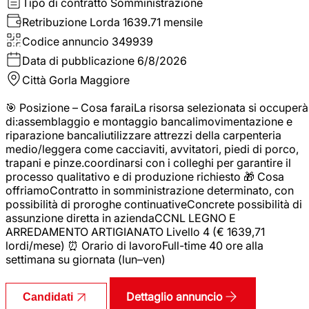
Tipo di contratto
Somministrazione
Retribuzione Lorda
1639.71 mensile
Codice annuncio
349939
Data di pubblicazione
6/8/2026
Città
Gorla Maggiore
🎯 Posizione – Cosa faraiLa risorsa selezionata si occuperà
di:assemblaggio e montaggio bancalimovimentazione e
riparazione bancaliutilizzare attrezzi della carpenteria
medio/leggera come cacciaviti, avvitatori, piedi di porco,
trapani e pinze.coordinarsi con i colleghi per garantire il
processo qualitativo e di produzione richiesto 🎁 Cosa
offriamoContratto in somministrazione determinato, con
possibilità di proroghe continuativeConcrete possibilità di
assunzione diretta in aziendaCCNL LEGNO E
ARREDAMENTO ARTIGIANATO Livello 4 (€ 1639,71
lordi/mese) ⏰ Orario di lavoroFull-time 40 ore alla
settimana su giornata (lun–ven)
Dettaglio annuncio
Candidati