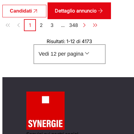
Dettaglio annuncio
Candidati
Paginazione
1
2
3
...
348
Pagina
Pagina
Pagina
Pagina
Risultati: 1-12 di 4173
Vedi 12 per pagina