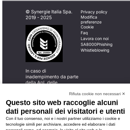
© Synergie Italia Spa.
Privacy policy
2019 - 2025
Modifica
preferenze
Cookie
Faq
Lavora con noi
SA8000
Phishing
Whistleblowing
In caso di
inadempimento da parte
della ApL delle
disposizioni
del Codice di Condotta, è
Rifiuta cookie non necessari ✕
possibile presentare un
Questo sito web raccoglie alcuni
reclamo
dati personali dei visitatori e utenti
all’Organismo di
Monitoraggio utilizzando
Con il tuo consenso, noi e i nostri partner utilizziamo i cookie e
una delle modalità
tecnologie simili per archiviare, accedere ed elaborare i dati
descritte al seguente