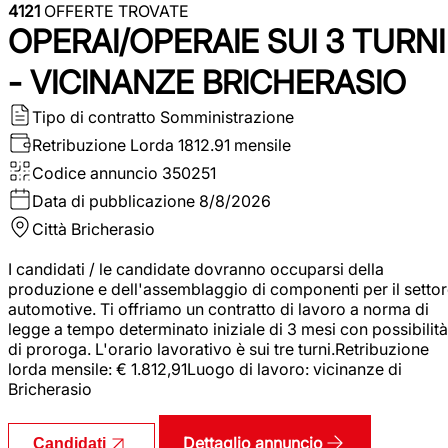
4121
OFFERTE TROVATE
OPERAI/OPERAIE SUI 3 TURNI
- VICINANZE BRICHERASIO
Tipo di contratto
Somministrazione
Retribuzione Lorda
1812.91 mensile
Codice annuncio
350251
Data di pubblicazione
8/8/2026
Città
Bricherasio
I candidati / le candidate dovranno occuparsi della
produzione e dell'assemblaggio di componenti per il setto
automotive. Ti offriamo un contratto di lavoro a norma di
legge a tempo determinato iniziale di 3 mesi con possibilità
di proroga. L'orario lavorativo è sui tre turni.Retribuzione
lorda mensile: € 1.812,91Luogo di lavoro: vicinanze di
Bricherasio
Dettaglio annuncio
Candidati