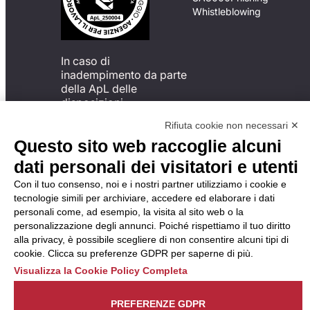
Whistleblowing
In caso di
inadempimento da parte
della ApL delle
disposizioni
del Codice di Condotta, è
Rifiuta cookie non necessari ✕
possibile presentare un
Questo sito web raccoglie alcuni
reclamo
all’Organismo di
dati personali dei visitatori e utenti
Monitoraggio utilizzando
Con il tuo consenso, noi e i nostri partner utilizziamo i cookie e
una delle modalità
tecnologie simili per archiviare, accedere ed elaborare i dati
descritte al seguente
personali come, ad esempio, la visita al sito web o la
indirizzo web
personalizzazione degli annunci. Poiché rispettiamo il tuo diritto
https://odm-
alla privacy, è possibile scegliere di non consentire alcuni tipi di
agenzielavoro.it/reclami/
.
cookie. Clicca su preferenze GDPR per saperne di più.
Visualizza la Cookie Policy Completa
PREFERENZE GDPR