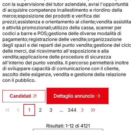
con la supervisione del tutor aziendale, avrai l'opportunità
di acquisire competenze in:allestimento e riordino della
merce;esposizione dei prodotti e verifica dei
prezzi;assistenza e orientamento al cliente;vendita assistita
e attività promozionali;utilizzo della cassa, scanner per
codici a barre e POS;gestione delle diverse modalità di
pagamento;registrazione delle vendite;organizzazione
degli spazi e dei reparti del punto vendita;gestione del cicl
delle merci, dal ricevimento all'esposizione e alla
vendita;applicazione delle procedure di sicurezza
all'interno del punto vendita. Il percorso permetterà inoltre
di sviluppare capacità di comunicazione con il cliente,
ascolto delle esigenze, vendita e gestione della relazione
con il pubblico.
Dettaglio annuncio
Candidati
Paginazione
1
2
3
...
344
Pagina
Pagina
Pagina
Pagina
Risultati: 1-12 di 4121