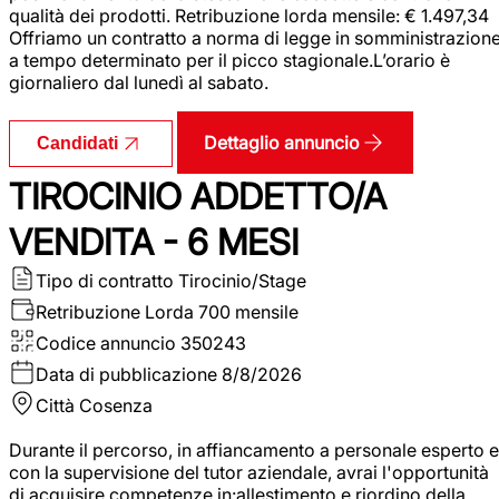
qualità dei prodotti. Retribuzione lorda mensile: € 1.497,34
Offriamo un contratto a norma di legge in somministrazion
a tempo determinato per il picco stagionale.L’orario è
giornaliero dal lunedì al sabato.
Dettaglio annuncio
Candidati
TIROCINIO ADDETTO/A
VENDITA - 6 MESI
Tipo di contratto
Tirocinio/Stage
Retribuzione Lorda
700 mensile
Codice annuncio
350243
Data di pubblicazione
8/8/2026
Città
Cosenza
Durante il percorso, in affiancamento a personale esperto e
con la supervisione del tutor aziendale, avrai l'opportunità
di acquisire competenze in:allestimento e riordino della