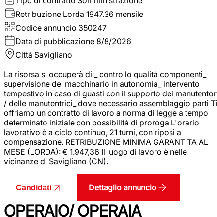
Tipo di contratto
Somministrazione
Retribuzione Lorda
1947.36 mensile
Codice annuncio
350247
Data di pubblicazione
8/8/2026
Città
Savigliano
La risorsa si occuperà di:_ controllo qualità componenti_
supervisione del macchinario in autonomia_ intervento
tempestivo in caso di guasti con il supporto dei manutentor
/ delle manutentrici_ dove necessario assemblaggio parti T
offriamo un contratto di lavoro a norma di legge a tempo
determinato iniziale con possibilità di proroga.L'orario
lavorativo è a ciclo continuo, 21 turni, con riposi a
compensazione. RETRIBUZIONE MINIMA GARANTITA AL
MESE (LORDA): € 1.947,36 Il luogo di lavoro è nelle
vicinanze di Savigliano (CN).
Dettaglio annuncio
Candidati
OPERAIO/ OPERAIA