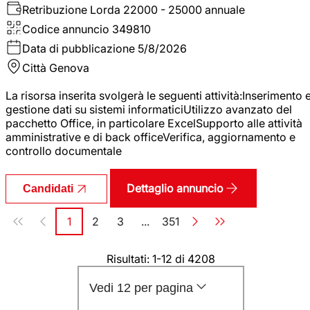
Retribuzione Lorda
22000 - 25000 annuale
Codice annuncio
349810
Data di pubblicazione
5/8/2026
Città
Genova
La risorsa inserita svolgerà le seguenti attività:Inserimento 
gestione dati su sistemi informaticiUtilizzo avanzato del
pacchetto Office, in particolare ExcelSupporto alle attività
amministrative e di back officeVerifica, aggiornamento e
controllo documentale
Dettaglio annuncio
Candidati
Paginazione
1
2
3
...
351
Pagina
Pagina
Pagina
Pagina
Risultati: 1-12 di 4208
Vedi 12 per pagina