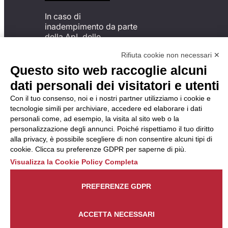
In caso di
inadempimento da parte
della ApL delle
disposizioni
Rifiuta cookie non necessari ✕
del Codice di Condotta, è
possibile presentare un
Questo sito web raccoglie alcuni
reclamo
dati personali dei visitatori e utenti
all’Organismo di
Monitoraggio utilizzando
Con il tuo consenso, noi e i nostri partner utilizziamo i cookie e
una delle modalità
tecnologie simili per archiviare, accedere ed elaborare i dati
descritte al seguente
personali come, ad esempio, la visita al sito web o la
indirizzo web
personalizzazione degli annunci. Poiché rispettiamo il tuo diritto
https://odm-
alla privacy, è possibile scegliere di non consentire alcuni tipi di
agenzielavoro.it/reclami/
.
cookie. Clicca su preferenze GDPR per saperne di più.
Visualizza la Cookie Policy Completa
PREFERENZE GDPR
ACCETTA NECESSARI