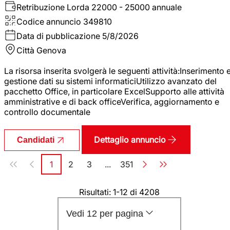
Retribuzione Lorda
22000 - 25000 annuale
Codice annuncio
349810
Data di pubblicazione
5/8/2026
Città
Genova
La risorsa inserita svolgerà le seguenti attività:Inserimento 
gestione dati su sistemi informaticiUtilizzo avanzato del
pacchetto Office, in particolare ExcelSupporto alle attività
amministrative e di back officeVerifica, aggiornamento e
controllo documentale
Dettaglio annuncio
Candidati
Paginazione
1
2
3
...
351
Pagina
Pagina
Pagina
Pagina
Risultati: 1-12 di 4208
Vedi 12 per pagina