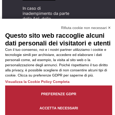
In caso di
inadempimento da parte
della ApL delle
disposizioni
Rifiuta cookie non necessari ✕
del Codice di Condotta, è
possibile presentare un
Questo sito web raccoglie alcuni
reclamo
dati personali dei visitatori e utenti
all’Organismo di
Monitoraggio utilizzando
Con il tuo consenso, noi e i nostri partner utilizziamo i cookie e
una delle modalità
tecnologie simili per archiviare, accedere ed elaborare i dati
descritte al seguente
personali come, ad esempio, la visita al sito web o la
indirizzo web
personalizzazione degli annunci. Poiché rispettiamo il tuo diritto
https://odm-
alla privacy, è possibile scegliere di non consentire alcuni tipi di
agenzielavoro.it/reclami/
.
cookie. Clicca su preferenze GDPR per saperne di più.
Visualizza la Cookie Policy Completa
PREFERENZE GDPR
ACCETTA NECESSARI