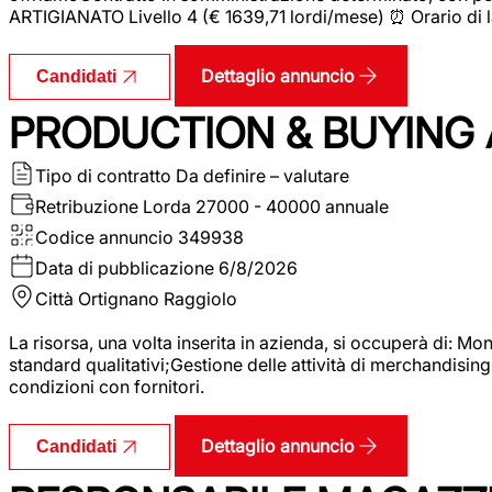
ARTIGIANATO Livello 4 (€ 1639,71 lordi/mese) ⏰ Orario di l
Dettaglio annuncio
Candidati
PRODUCTION & BUYING A
Tipo di contratto
Da definire – valutare
Retribuzione Lorda
27000 - 40000 annuale
Codice annuncio
349938
Data di pubblicazione
6/8/2026
Città
Ortignano Raggiolo
La risorsa, una volta inserita in azienda, si occuperà di: M
standard qualitativi;Gestione delle attività di merchandising
condizioni con fornitori.
Dettaglio annuncio
Candidati