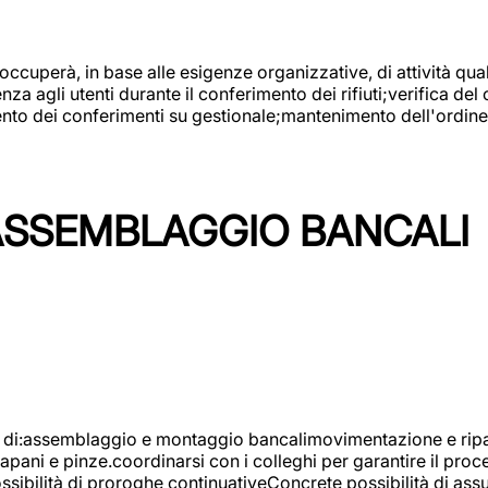
 occuperà, in base alle esigenze organizzative, di attività quali
a agli utenti durante il conferimento dei rifiuti;verifica del
ento dei conferimenti su gestionale;mantenimento dell'ordine, 
ASSEMBLAGGIO BANCALI
à di:assemblaggio e montaggio bancalimovimentazione e ripara
rapani e pinze.coordinarsi con i colleghi per garantire il pro
ossibilità di proroghe continuativeConcrete possibilità d