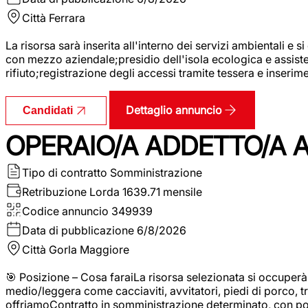
Città
Ferrara
La risorsa sarà inserita all'interno dei servizi ambientali e si
con mezzo aziendale;presidio dell'isola ecologica e assistenz
rifiuto;registrazione degli accessi tramite tessera e inserim
Dettaglio annuncio
Candidati
OPERAIO/A ADDETTO/A 
Tipo di contratto
Somministrazione
Retribuzione Lorda
1639.71 mensile
Codice annuncio
349939
Data di pubblicazione
6/8/2026
Città
Gorla Maggiore
🎯 Posizione – Cosa faraiLa risorsa selezionata si occuper
medio/leggera come cacciaviti, avvitatori, piedi di porco, t
offriamoContratto in somministrazione determinato, con p