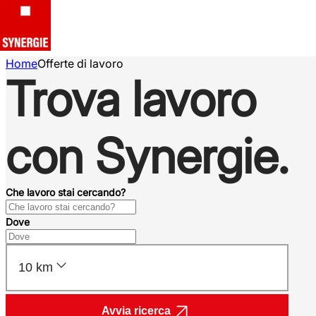
Home
Offerte di lavoro
Trova lavoro
con Synergie.
Che lavoro stai cercando?
Dove
10 km
Avvia ricerca