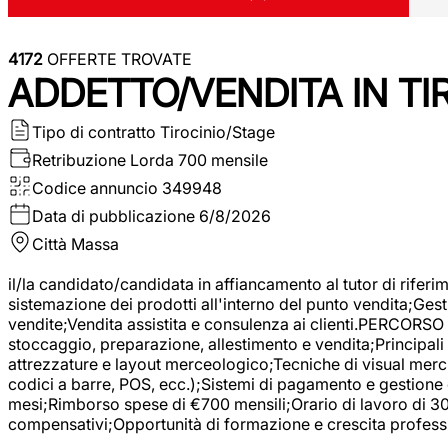
4172
OFFERTE TROVATE
ADDETTO/VENDITA IN T
Tipo di contratto
Tirocinio/Stage
Retribuzione Lorda
700 mensile
Codice annuncio
349948
Data di pubblicazione
6/8/2026
Città
Massa
il/la candidato/candidata in affiancamento al tutor di rifer
sistemazione dei prodotti all'interno del punto vendita;Gest
vendite;Vendita assistita e consulenza ai clienti.PERCORSO 
stoccaggio, preparazione, allestimento e vendita;Principali 
attrezzature e layout merceologico;Tecniche di visual mercha
codici a barre, POS, ecc.);Sistemi di pagamento e gestione 
mesi;Rimborso spese di €700 mensili;Orario di lavoro di 30 o
compensativi;Opportunità di formazione e crescita professi