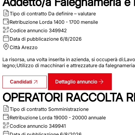
Addetto/a Falegnameria e
Tipo di contratto
Da definire – valutare
Retribuzione Lorda
1400 - 1700 mensile
Codice annuncio
349942
Data di pubblicazione
6/8/2026
Città
Arezzo
La risorsa, una volta inserita in azienda, si occuperà di:La
legno;Utilizzo di macchinari e attrezzature da falegnameria;
Dettaglio annuncio
Candidati
OPERATORI RACCOLTA RI
Tipo di contratto
Somministrazione
Retribuzione Lorda
19000 - 20000 annuale
Codice annuncio
349941
Data di pubblicazione
6/8/2026