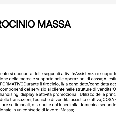
IROCINIO MASSA
imento si occuperà delle seguenti attività:Assistenza e support
ione della merce e supporto nelle operazioni di cassa;Allesti
FORMATIVODurante il tirocinio, il/la candidato/candidata acq
componenti del servizio al cliente nelle strutture di vendita
ndising, display e attività promozionali;Utilizzo delle princi
delle transazioni;Tecniche di vendita assistita e attiva;COS
re settimanali, distribuite dal lunedì alla domenica secondo 
onale in un contsede di lavoro: Massa;