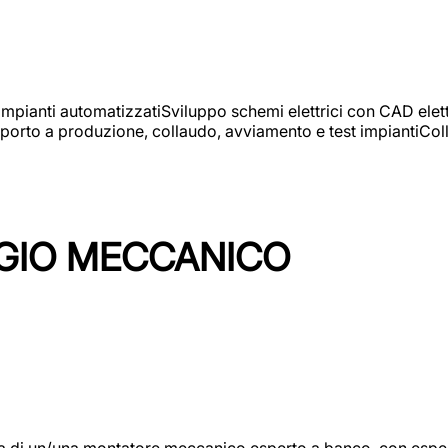
 impianti automatizzatiSviluppo schemi elettrici con CAD elet
orto a produzione, collaudo, avviamento e test impiantiColla
GIO MECCANICO
/una montatore meccanico esperto a banco, con esperienza c