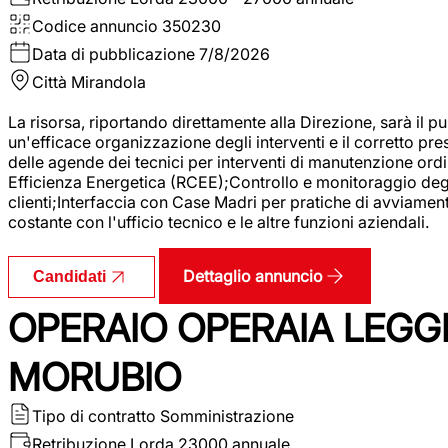
Codice annuncio
350230
Data di pubblicazione
7/8/2026
Città
Mirandola
La risorsa, riportando direttamente alla Direzione, sarà il pu
un'efficace organizzazione degli interventi e il corretto pr
delle agende dei tecnici per interventi di manutenzione ord
Efficienza Energetica (RCEE);Controllo e monitoraggio degli
clienti;Interfaccia con Case Madri per pratiche di avviamen
costante con l'ufficio tecnico e le altre funzioni aziendali.
Dettaglio annuncio
Candidati
OPERAIO OPERAIA LEGGE
MORUBIO
Tipo di contratto
Somministrazione
Retribuzione Lorda
23000 annuale