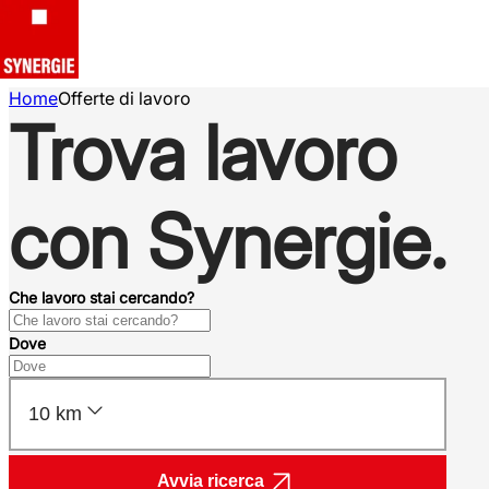
Home
Offerte di lavoro
Trova lavoro
con Synergie.
Che lavoro stai cercando?
Dove
10 km
Avvia ricerca