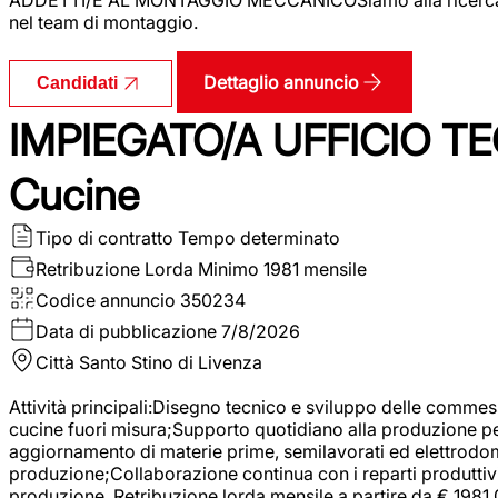
nel team di montaggio.
Dettaglio annuncio
Candidati
IMPIEGATO/A UFFICIO TEC
Cucine
Tipo di contratto
Tempo determinato
Retribuzione Lorda
Minimo 1981 mensile
Codice annuncio
350234
Data di pubblicazione
7/8/2026
Città
Santo Stino di Livenza
Attività principali:Disegno tecnico e sviluppo delle commes
cucine fuori misura;Supporto quotidiano alla produzione p
aggiornamento di materie prime, semilavorati ed elettrodom
produzione;Collaborazione continua con i reparti produttivi 
produzione. Retribuzione lorda mensile a partire da € 1981,