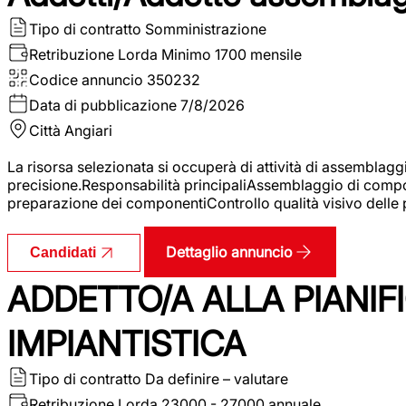
Tipo di contratto
Somministrazione
Retribuzione Lorda
Minimo 1700 mensile
Codice annuncio
350232
Data di pubblicazione
7/8/2026
Città
Angiari
La risorsa selezionata si occuperà di attività di assemblag
precisione.Responsabilità principaliAssemblaggio di compone
preparazione dei componentiControllo qualità visivo delle p
Dettaglio annuncio
Candidati
ADDETTO/A ALLA PIANIF
IMPIANTISTICA
Tipo di contratto
Da definire – valutare
Retribuzione Lorda
23000 - 27000 annuale