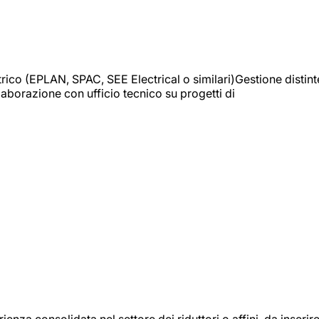
trico (EPLAN, SPAC, SEE Electrical o similari)Gestione distint
borazione con ufficio tecnico su progetti di
onsolidata nel settore dei riduttori o affini, da inserir