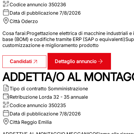
Codice annuncio
350236
Data di pubblicazione
7/8/2026
Città
Oderzo
Cosa farai:Progettazione elettrica di macchine industriali e
base (BOM) e codifiche tramite ERP (SAP o equivalenti)Supp
customizzazione e miglioramento prodotto
Dettaglio annuncio
Candidati
ADDETTA/O AL MONTAG
Tipo di contratto
Somministrazione
Retribuzione Lorda
32 - 35 annuale
Codice annuncio
350235
Data di pubblicazione
7/8/2026
Città
Reggio Emilia
ADDETTI/E AL MONTAGGIO MECCANICOSiamo alla ricerca di un