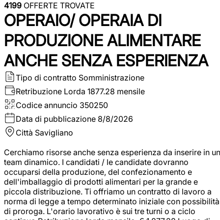
4199
OFFERTE TROVATE
OPERAIO/ OPERAIA DI
PRODUZIONE ALIMENTARE
ANCHE SENZA ESPERIENZA
Tipo di contratto
Somministrazione
Retribuzione Lorda
1877.28 mensile
Codice annuncio
350250
Data di pubblicazione
8/8/2026
Città
Savigliano
Cerchiamo risorse anche senza esperienza da inserire in u
team dinamico. I candidati / le candidate dovranno
occuparsi della produzione, del confezionamento e
dell'imballaggio di prodotti alimentari per la grande e
piccola distribuzione. Ti offriamo un contratto di lavoro a
norma di legge a tempo determinato iniziale con possibilità
di proroga. L'orario lavorativo è sui tre turni o a ciclo