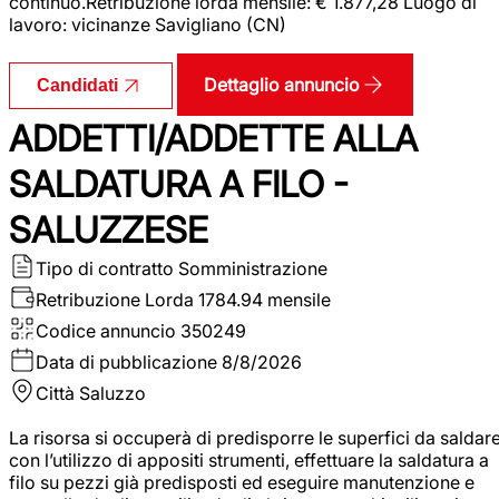
continuo.Retribuzione lorda mensile: € 1.877,28 Luogo di
lavoro: vicinanze Savigliano (CN)
Dettaglio annuncio
Candidati
ADDETTI/ADDETTE ALLA
SALDATURA A FILO -
SALUZZESE
Tipo di contratto
Somministrazione
Retribuzione Lorda
1784.94 mensile
Codice annuncio
350249
Data di pubblicazione
8/8/2026
Città
Saluzzo
La risorsa si occuperà di predisporre le superfici da saldar
con l’utilizzo di appositi strumenti, effettuare la saldatura a
filo su pezzi già predisposti ed eseguire manutenzione e