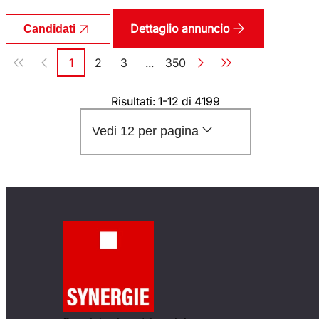
Dettaglio annuncio
Candidati
Paginazione
1
2
3
...
350
Pagina
Pagina
Pagina
Pagina
Risultati: 1-12 di 4199
Vedi 12 per pagina