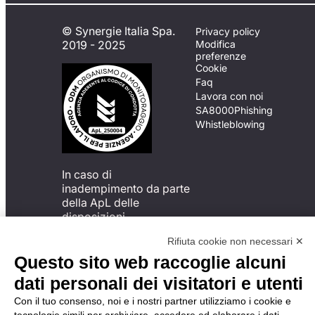
© Synergie Italia Spa.
Privacy policy
2019 - 2025
Modifica
preferenze
Cookie
Faq
Lavora con noi
SA8000
Phishing
Whistleblowing
In caso di
inadempimento da parte
della ApL delle
disposizioni
del Codice di Condotta, è
Rifiuta cookie non necessari ✕
possibile presentare un
reclamo
Questo sito web raccoglie alcuni
all’Organismo di
dati personali dei visitatori e utenti
Monitoraggio utilizzando
una delle modalità
Con il tuo consenso, noi e i nostri partner utilizziamo i cookie e