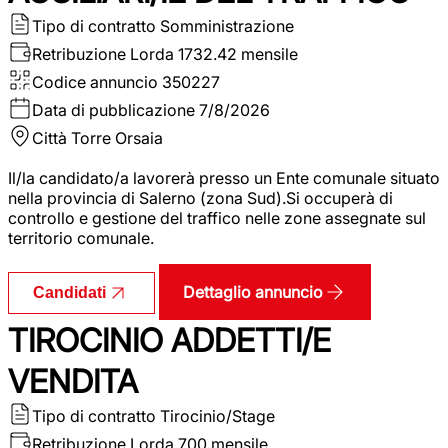
Tipo di contratto
Somministrazione
Retribuzione Lorda
1732.42 mensile
Codice annuncio
350227
Data di pubblicazione
7/8/2026
Città
Torre Orsaia
Il/la candidato/a lavorerà presso un Ente comunale situato
nella provincia di Salerno (zona Sud).Si occuperà di
controllo e gestione del traffico nelle zone assegnate sul
territorio comunale.
Dettaglio annuncio
Candidati
TIROCINIO ADDETTI/E
VENDITA
Tipo di contratto
Tirocinio/Stage
Retribuzione Lorda
700 mensile