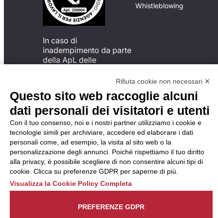
Whistleblowing
In caso di
inadempimento da parte
della ApL delle
disposizioni
del Codice di Condotta, è
Rifiuta cookie non necessari ✕
possibile presentare un
Questo sito web raccoglie alcuni
reclamo
dati personali dei visitatori e utenti
all’Organismo di
Monitoraggio utilizzando
Con il tuo consenso, noi e i nostri partner utilizziamo i cookie e
una delle modalità
tecnologie simili per archiviare, accedere ed elaborare i dati
descritte al seguente
personali come, ad esempio, la visita al sito web o la
indirizzo web
personalizzazione degli annunci. Poiché rispettiamo il tuo diritto
https://odm-
alla privacy, è possibile scegliere di non consentire alcuni tipi di
agenzielavoro.it/reclami/
.
cookie. Clicca su preferenze GDPR per saperne di più.
Visualizza la Cookie Policy Completa
PREFERENZE GDPR