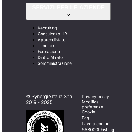
SERVIZI PER LE AZIENDE
Recruiting
Consulenza HR
Apprendistato
Tirocinio
Formazione
Diritto Mirato
Somministrazione
© Synergie Italia Spa.
Privacy policy
2019 - 2025
Modifica
preferenze
Cookie
Faq
Lavora con noi
SA8000
Phishing