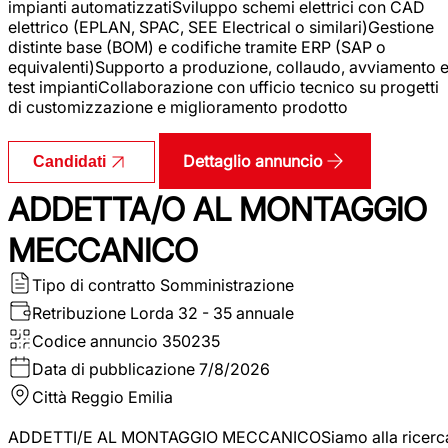
impianti automatizzatiSviluppo schemi elettrici con CAD
elettrico (EPLAN, SPAC, SEE Electrical o similari)Gestione
distinte base (BOM) e codifiche tramite ERP (SAP o
equivalenti)Supporto a produzione, collaudo, avviamento 
test impiantiCollaborazione con ufficio tecnico su progetti
di customizzazione e miglioramento prodotto
Dettaglio annuncio
Candidati
ADDETTA/O AL MONTAGGIO
MECCANICO
Tipo di contratto
Somministrazione
Retribuzione Lorda
32 - 35 annuale
Codice annuncio
350235
Data di pubblicazione
7/8/2026
Città
Reggio Emilia
ADDETTI/E AL MONTAGGIO MECCANICOSiamo alla ricerc