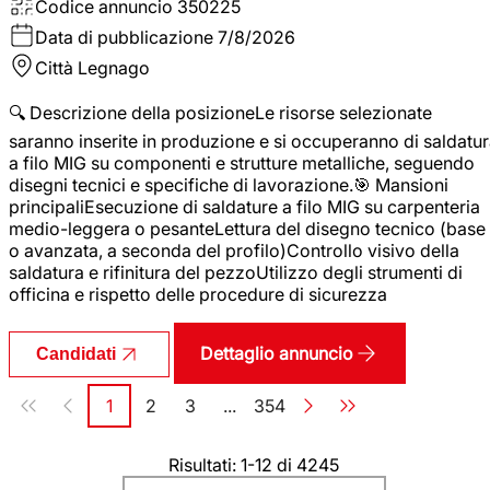
Codice annuncio
350225
Data di pubblicazione
7/8/2026
Città
Legnago
🔍 Descrizione della posizioneLe risorse selezionate
saranno inserite in produzione e si occuperanno di saldatu
a filo MIG su componenti e strutture metalliche, seguendo
disegni tecnici e specifiche di lavorazione.🎯 Mansioni
principaliEsecuzione di saldature a filo MIG su carpenteria
medio-leggera o pesanteLettura del disegno tecnico (base
o avanzata, a seconda del profilo)Controllo visivo della
saldatura e rifinitura del pezzoUtilizzo degli strumenti di
officina e rispetto delle procedure di sicurezza
Dettaglio annuncio
Candidati
Paginazione
1
2
3
...
354
Pagina
Pagina
Pagina
Pagina
Risultati: 1-12 di 4245