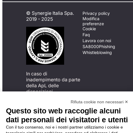
© Synergie Italia Spa.
Privacy policy
2019 - 2025
Modifica
preferenze
Cookie
Faq
Lavora con noi
SA8000
Phishing
Whistleblowing
In caso di
inadempimento da parte
della ApL delle
disposizioni
del Codice di Condotta, è
Rifiuta cookie non necessari ✕
possibile presentare un
reclamo
Questo sito web raccoglie alcuni
all’Organismo di
dati personali dei visitatori e utenti
Monitoraggio utilizzando
una delle modalità
Con il tuo consenso, noi e i nostri partner utilizziamo i cookie e