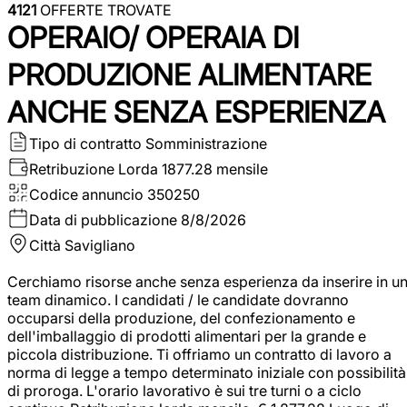
4121
OFFERTE TROVATE
OPERAIO/ OPERAIA DI
PRODUZIONE ALIMENTARE
ANCHE SENZA ESPERIENZA
Tipo di contratto
Somministrazione
Retribuzione Lorda
1877.28 mensile
Codice annuncio
350250
Data di pubblicazione
8/8/2026
Città
Savigliano
Cerchiamo risorse anche senza esperienza da inserire in u
team dinamico. I candidati / le candidate dovranno
occuparsi della produzione, del confezionamento e
dell'imballaggio di prodotti alimentari per la grande e
piccola distribuzione. Ti offriamo un contratto di lavoro a
norma di legge a tempo determinato iniziale con possibilità
di proroga. L'orario lavorativo è sui tre turni o a ciclo