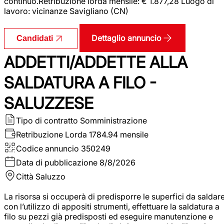
continuo.Retribuzione lorda mensile: € 1.877,28 Luogo di
lavoro: vicinanze Savigliano (CN)
Dettaglio annuncio
Candidati
ADDETTI/ADDETTE ALLA
SALDATURA A FILO -
SALUZZESE
Tipo di contratto
Somministrazione
Retribuzione Lorda
1784.94 mensile
Codice annuncio
350249
Data di pubblicazione
8/8/2026
Città
Saluzzo
La risorsa si occuperà di predisporre le superfici da saldar
con l’utilizzo di appositi strumenti, effettuare la saldatura a
filo su pezzi già predisposti ed eseguire manutenzione e