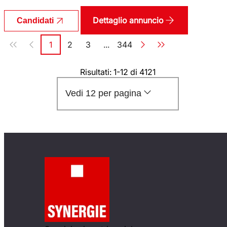
Dettaglio annuncio
Candidati
Paginazione
1
2
3
...
344
Pagina
Pagina
Pagina
Pagina
Risultati: 1-12 di 4121
Vedi 12 per pagina