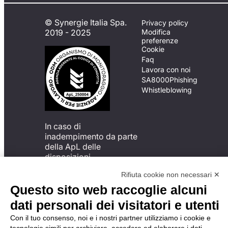
© Synergie Italia Spa.
Privacy policy
2019 - 2025
Modifica
preferenze
Cookie
Faq
Lavora con noi
SA8000
Phishing
Whistleblowing
In caso di
inadempimento da parte
della ApL delle
disposizioni
del Codice di Condotta, è
Rifiuta cookie non necessari ✕
possibile presentare un
reclamo
Questo sito web raccoglie alcuni
all’Organismo di
dati personali dei visitatori e utenti
Monitoraggio utilizzando
una delle modalità
Con il tuo consenso, noi e i nostri partner utilizziamo i cookie e