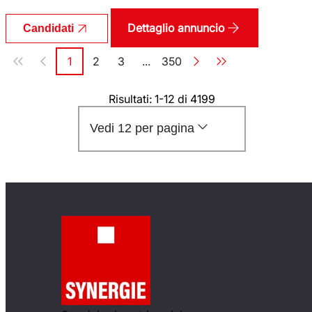
Dettaglio annuncio
Candidati
Paginazione
1
2
3
...
350
Pagina
Pagina
Pagina
Pagina
Risultati: 1-12 di 4199
Vedi 12 per pagina