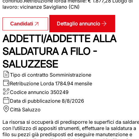
continuo.Retribuzione lorda mensile: € 1.877,28 Luogo di
lavoro: vicinanze Savigliano (CN)
Dettaglio annuncio
Candidati
ADDETTI/ADDETTE ALLA
SALDATURA A FILO -
SALUZZESE
Tipo di contratto
Somministrazione
Retribuzione Lorda
1784.94 mensile
Codice annuncio
350249
Data di pubblicazione
8/8/2026
Città
Saluzzo
La risorsa si occuperà di predisporre le superfici da saldar
con l’utilizzo di appositi strumenti, effettuare la saldatura a
filo su pezzi già predisposti ed eseguire manutenzione e