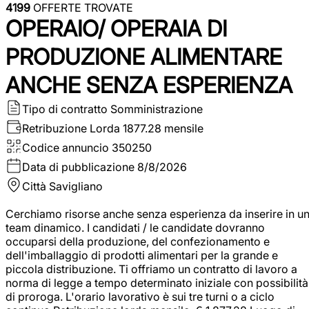
4199
OFFERTE TROVATE
OPERAIO/ OPERAIA DI
PRODUZIONE ALIMENTARE
ANCHE SENZA ESPERIENZA
Tipo di contratto
Somministrazione
Retribuzione Lorda
1877.28 mensile
Codice annuncio
350250
Data di pubblicazione
8/8/2026
Città
Savigliano
Cerchiamo risorse anche senza esperienza da inserire in u
team dinamico. I candidati / le candidate dovranno
occuparsi della produzione, del confezionamento e
dell'imballaggio di prodotti alimentari per la grande e
piccola distribuzione. Ti offriamo un contratto di lavoro a
norma di legge a tempo determinato iniziale con possibilità
di proroga. L'orario lavorativo è sui tre turni o a ciclo