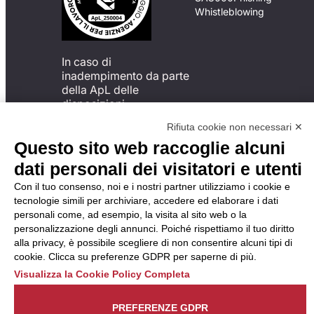
Whistleblowing
In caso di
inadempimento da parte
della ApL delle
disposizioni
del Codice di Condotta, è
Rifiuta cookie non necessari ✕
possibile presentare un
Questo sito web raccoglie alcuni
reclamo
all’Organismo di
dati personali dei visitatori e utenti
Monitoraggio utilizzando
Con il tuo consenso, noi e i nostri partner utilizziamo i cookie e
una delle modalità
tecnologie simili per archiviare, accedere ed elaborare i dati
descritte al seguente
personali come, ad esempio, la visita al sito web o la
indirizzo web
personalizzazione degli annunci. Poiché rispettiamo il tuo diritto
https://odm-
alla privacy, è possibile scegliere di non consentire alcuni tipi di
agenzielavoro.it/reclami/
.
cookie. Clicca su preferenze GDPR per saperne di più.
Visualizza la Cookie Policy Completa
PREFERENZE GDPR