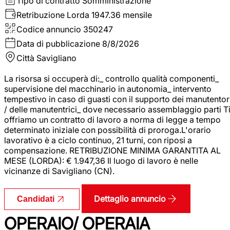
Tipo di contratto
Somministrazione
Retribuzione Lorda
1947.36 mensile
Codice annuncio
350247
Data di pubblicazione
8/8/2026
Città
Savigliano
La risorsa si occuperà di:_ controllo qualità componenti_
supervisione del macchinario in autonomia_ intervento
tempestivo in caso di guasti con il supporto dei manutentor
/ delle manutentrici_ dove necessario assemblaggio parti T
offriamo un contratto di lavoro a norma di legge a tempo
determinato iniziale con possibilità di proroga.L'orario
lavorativo è a ciclo continuo, 21 turni, con riposi a
compensazione. RETRIBUZIONE MINIMA GARANTITA AL
MESE (LORDA): € 1.947,36 Il luogo di lavoro è nelle
vicinanze di Savigliano (CN).
Dettaglio annuncio
Candidati
OPERAIO/ OPERAIA