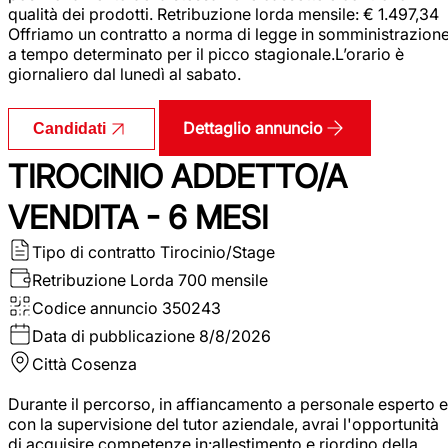
qualità dei prodotti. Retribuzione lorda mensile: € 1.497,34
Offriamo un contratto a norma di legge in somministrazion
a tempo determinato per il picco stagionale.L’orario è
giornaliero dal lunedì al sabato.
Dettaglio annuncio
Candidati
TIROCINIO ADDETTO/A
VENDITA - 6 MESI
Tipo di contratto
Tirocinio/Stage
Retribuzione Lorda
700 mensile
Codice annuncio
350243
Data di pubblicazione
8/8/2026
Città
Cosenza
Durante il percorso, in affiancamento a personale esperto e
con la supervisione del tutor aziendale, avrai l'opportunità
di acquisire competenze in:allestimento e riordino della