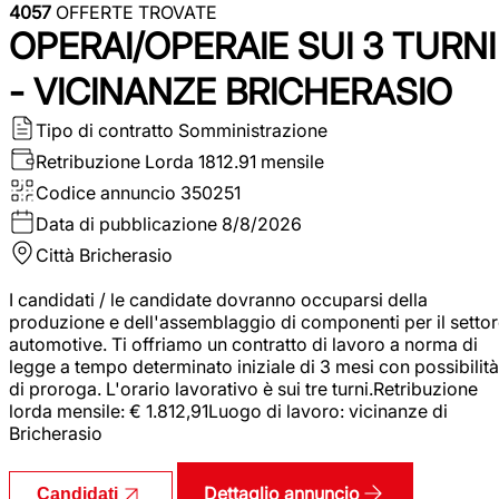
4057
OFFERTE TROVATE
OPERAI/OPERAIE SUI 3 TURNI
- VICINANZE BRICHERASIO
Tipo di contratto
Somministrazione
Retribuzione Lorda
1812.91 mensile
Codice annuncio
350251
Data di pubblicazione
8/8/2026
Città
Bricherasio
I candidati / le candidate dovranno occuparsi della
produzione e dell'assemblaggio di componenti per il setto
automotive. Ti offriamo un contratto di lavoro a norma di
legge a tempo determinato iniziale di 3 mesi con possibilità
di proroga. L'orario lavorativo è sui tre turni.Retribuzione
lorda mensile: € 1.812,91Luogo di lavoro: vicinanze di
Bricherasio
Dettaglio annuncio
Candidati