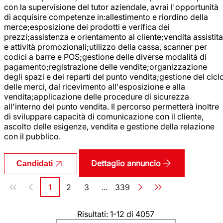
con la supervisione del tutor aziendale, avrai l'opportunità
di acquisire competenze in:allestimento e riordino della
merce;esposizione dei prodotti e verifica dei
prezzi;assistenza e orientamento al cliente;vendita assistita
e attività promozionali;utilizzo della cassa, scanner per
codici a barre e POS;gestione delle diverse modalità di
pagamento;registrazione delle vendite;organizzazione
degli spazi e dei reparti del punto vendita;gestione del cicl
delle merci, dal ricevimento all'esposizione e alla
vendita;applicazione delle procedure di sicurezza
all'interno del punto vendita. Il percorso permetterà inoltre
di sviluppare capacità di comunicazione con il cliente,
ascolto delle esigenze, vendita e gestione della relazione
con il pubblico.
Dettaglio annuncio
Candidati
Paginazione
1
2
3
...
339
Pagina
Pagina
Pagina
Pagina
Risultati: 1-12 di 4057