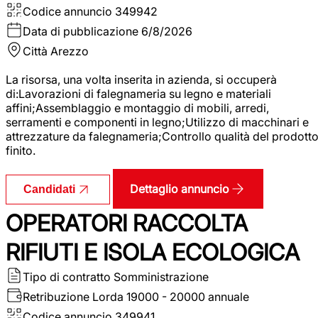
Codice annuncio
349942
Data di pubblicazione
6/8/2026
Città
Arezzo
La risorsa, una volta inserita in azienda, si occuperà
di:Lavorazioni di falegnameria su legno e materiali
affini;Assemblaggio e montaggio di mobili, arredi,
serramenti e componenti in legno;Utilizzo di macchinari e
attrezzature da falegnameria;Controllo qualità del prodott
finito.
Dettaglio annuncio
Candidati
OPERATORI RACCOLTA
RIFIUTI E ISOLA ECOLOGICA
Tipo di contratto
Somministrazione
Retribuzione Lorda
19000 - 20000 annuale
Codice annuncio
349941