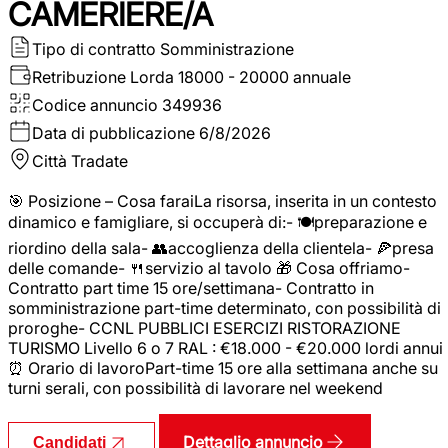
CAMERIERE/A
Tipo di contratto
Somministrazione
Retribuzione Lorda
18000 - 20000 annuale
Codice annuncio
349936
Data di pubblicazione
6/8/2026
Città
Tradate
🎯 Posizione – Cosa faraiLa risorsa, inserita in un contesto
dinamico e famigliare, si occuperà di:- 🍽️preparazione e
riordino della sala- 👥accoglienza della clientela- 🍕presa
delle comande- 🍴servizio al tavolo 🎁 Cosa offriamo-
Contratto part time 15 ore/settimana- Contratto in
somministrazione part-time determinato, con possibilità di
proroghe- CCNL PUBBLICI ESERCIZI RISTORAZIONE
TURISMO Livello 6 o 7 RAL : €18.000 - €20.000 lordi annui
⏰ Orario di lavoroPart-time 15 ore alla settimana anche su
turni serali, con possibilità di lavorare nel weekend
Dettaglio annuncio
Candidati