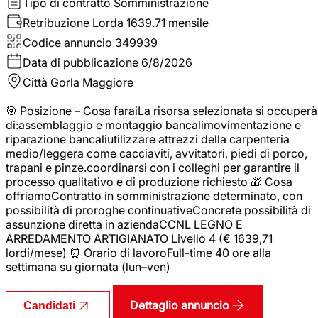
Tipo di contratto
Somministrazione
Retribuzione Lorda
1639.71 mensile
Codice annuncio
349939
Data di pubblicazione
6/8/2026
Città
Gorla Maggiore
🎯 Posizione – Cosa faraiLa risorsa selezionata si occuperà
di:assemblaggio e montaggio bancalimovimentazione e
riparazione bancaliutilizzare attrezzi della carpenteria
medio/leggera come cacciaviti, avvitatori, piedi di porco,
trapani e pinze.coordinarsi con i colleghi per garantire il
processo qualitativo e di produzione richiesto 🎁 Cosa
offriamoContratto in somministrazione determinato, con
possibilità di proroghe continuativeConcrete possibilità di
assunzione diretta in aziendaCCNL LEGNO E
ARREDAMENTO ARTIGIANATO Livello 4 (€ 1639,71
lordi/mese) ⏰ Orario di lavoroFull-time 40 ore alla
settimana su giornata (lun–ven)
Dettaglio annuncio
Candidati