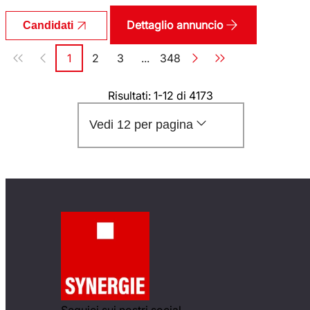
Dettaglio annuncio
Candidati
Paginazione
1
2
3
...
348
Pagina
Pagina
Pagina
Pagina
Risultati: 1-12 di 4173
Vedi 12 per pagina