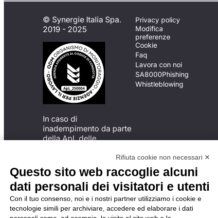
© Synergie Italia Spa.
Privacy policy
2019 - 2025
Modifica
preferenze
Cookie
Faq
Lavora con noi
SA8000
Phishing
Whistleblowing
In caso di
inadempimento da parte
della ApL delle
disposizioni
del Codice di Condotta, è
Rifiuta cookie non necessari ✕
possibile presentare un
Questo sito web raccoglie alcuni
reclamo
dati personali dei visitatori e utenti
all’Organismo di
Monitoraggio utilizzando
Con il tuo consenso, noi e i nostri partner utilizziamo i cookie e
una delle modalità
tecnologie simili per archiviare, accedere ed elaborare i dati
descritte al seguente