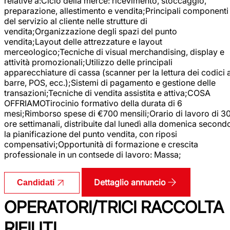
relative a:Ciclo della merce: ricevimento, stoccaggio,
preparazione, allestimento e vendita;Principali componenti
del servizio al cliente nelle strutture di
vendita;Organizzazione degli spazi del punto
vendita;Layout delle attrezzature e layout
merceologico;Tecniche di visual merchandising, display e
attività promozionali;Utilizzo delle principali
apparecchiature di cassa (scanner per la lettura dei codici 
barre, POS, ecc.);Sistemi di pagamento e gestione delle
transazioni;Tecniche di vendita assistita e attiva;COSA
OFFRIAMOTirocinio formativo della durata di 6
mesi;Rimborso spese di €700 mensili;Orario di lavoro di 3
ore settimanali, distribuite dal lunedì alla domenica second
la pianificazione del punto vendita, con riposi
compensativi;Opportunità di formazione e crescita
professionale in un contsede di lavoro: Massa;
Dettaglio annuncio
Candidati
OPERATORI/TRICI RACCOLTA
RIFIUTI