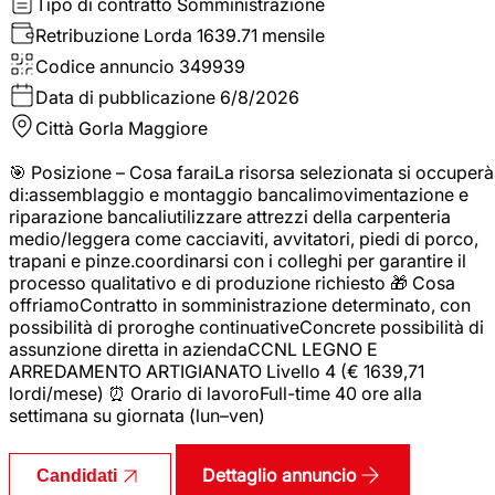
Tipo di contratto
Somministrazione
Retribuzione Lorda
1639.71 mensile
Codice annuncio
349939
Data di pubblicazione
6/8/2026
Città
Gorla Maggiore
🎯 Posizione – Cosa faraiLa risorsa selezionata si occuperà
di:assemblaggio e montaggio bancalimovimentazione e
riparazione bancaliutilizzare attrezzi della carpenteria
medio/leggera come cacciaviti, avvitatori, piedi di porco,
trapani e pinze.coordinarsi con i colleghi per garantire il
processo qualitativo e di produzione richiesto 🎁 Cosa
offriamoContratto in somministrazione determinato, con
possibilità di proroghe continuativeConcrete possibilità di
assunzione diretta in aziendaCCNL LEGNO E
ARREDAMENTO ARTIGIANATO Livello 4 (€ 1639,71
lordi/mese) ⏰ Orario di lavoroFull-time 40 ore alla
settimana su giornata (lun–ven)
Dettaglio annuncio
Candidati