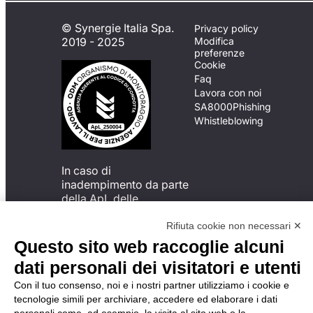
© Synergie Italia Spa.
Privacy policy
2019 - 2025
Modifica
preferenze
Cookie
Faq
Lavora con noi
SA8000
Phishing
Whistleblowing
In caso di
inadempimento da parte
della ApL delle
disposizioni
del Codice di Condotta, è
Rifiuta cookie non necessari ✕
possibile presentare un
Questo sito web raccoglie alcuni
reclamo
dati personali dei visitatori e utenti
all’Organismo di
Monitoraggio utilizzando
Con il tuo consenso, noi e i nostri partner utilizziamo i cookie e
una delle modalità
tecnologie simili per archiviare, accedere ed elaborare i dati
descritte al seguente