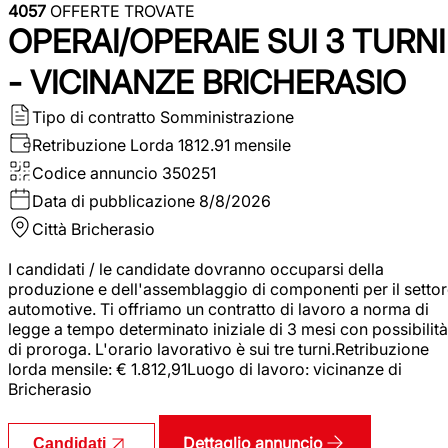
4057
OFFERTE TROVATE
OPERAI/OPERAIE SUI 3 TURNI
- VICINANZE BRICHERASIO
Tipo di contratto
Somministrazione
Retribuzione Lorda
1812.91 mensile
Codice annuncio
350251
Data di pubblicazione
8/8/2026
Città
Bricherasio
I candidati / le candidate dovranno occuparsi della
produzione e dell'assemblaggio di componenti per il setto
automotive. Ti offriamo un contratto di lavoro a norma di
legge a tempo determinato iniziale di 3 mesi con possibilità
di proroga. L'orario lavorativo è sui tre turni.Retribuzione
lorda mensile: € 1.812,91Luogo di lavoro: vicinanze di
Bricherasio
Dettaglio annuncio
Candidati