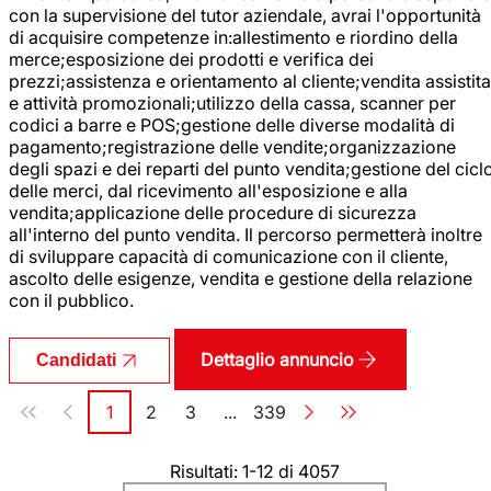
con la supervisione del tutor aziendale, avrai l'opportunità
di acquisire competenze in:allestimento e riordino della
merce;esposizione dei prodotti e verifica dei
prezzi;assistenza e orientamento al cliente;vendita assistita
e attività promozionali;utilizzo della cassa, scanner per
codici a barre e POS;gestione delle diverse modalità di
pagamento;registrazione delle vendite;organizzazione
degli spazi e dei reparti del punto vendita;gestione del cicl
delle merci, dal ricevimento all'esposizione e alla
vendita;applicazione delle procedure di sicurezza
all'interno del punto vendita. Il percorso permetterà inoltre
di sviluppare capacità di comunicazione con il cliente,
ascolto delle esigenze, vendita e gestione della relazione
con il pubblico.
Dettaglio annuncio
Candidati
Paginazione
1
2
3
...
339
Pagina
Pagina
Pagina
Pagina
Risultati: 1-12 di 4057