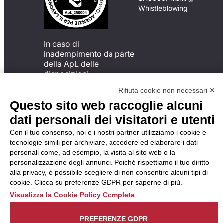
Whistleblowing
In caso di
inadempimento da parte
della ApL delle
disposizioni
del Codice di Condotta, è
Rifiuta cookie non necessari ✕
possibile presentare un
Questo sito web raccoglie alcuni
reclamo
all’Organismo di
dati personali dei visitatori e utenti
Monitoraggio utilizzando
Con il tuo consenso, noi e i nostri partner utilizziamo i cookie e
una delle modalità
tecnologie simili per archiviare, accedere ed elaborare i dati
descritte al seguente
personali come, ad esempio, la visita al sito web o la
indirizzo web
personalizzazione degli annunci. Poiché rispettiamo il tuo diritto
https://odm-
alla privacy, è possibile scegliere di non consentire alcuni tipi di
agenzielavoro.it/reclami/
.
cookie. Clicca su preferenze GDPR per saperne di più.
Visualizza la Cookie Policy Completa
PREFERENZE GDPR