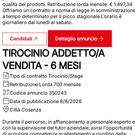
qualità dei prodotti. Retribuzione lorda mensile: € 1.497,34
Offriamo un contratto a norma di legge in somministrazion
a tempo determinato per il picco stagionale.L’orario è
giornaliero dal lunedì al sabato.
Dettaglio annuncio
Candidati
TIROCINIO ADDETTO/A
VENDITA - 6 MESI
Tipo di contratto
Tirocinio/Stage
Retribuzione Lorda
700 mensile
Codice annuncio
350243
Data di pubblicazione
8/8/2026
Città
Cosenza
Durante il percorso, in affiancamento a personale esperto e
con la supervisione del tutor aziendale, avrai l'opportunità
di acquisire competenze in:allestimento e riordino della