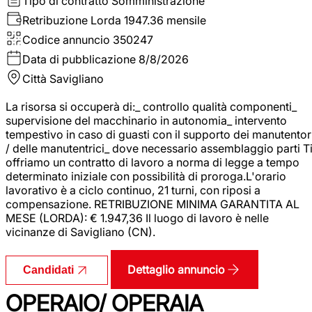
Tipo di contratto
Somministrazione
Retribuzione Lorda
1947.36 mensile
Codice annuncio
350247
Data di pubblicazione
8/8/2026
Città
Savigliano
La risorsa si occuperà di:_ controllo qualità componenti_
supervisione del macchinario in autonomia_ intervento
tempestivo in caso di guasti con il supporto dei manutentor
/ delle manutentrici_ dove necessario assemblaggio parti T
offriamo un contratto di lavoro a norma di legge a tempo
determinato iniziale con possibilità di proroga.L'orario
lavorativo è a ciclo continuo, 21 turni, con riposi a
compensazione. RETRIBUZIONE MINIMA GARANTITA AL
MESE (LORDA): € 1.947,36 Il luogo di lavoro è nelle
vicinanze di Savigliano (CN).
Dettaglio annuncio
Candidati
OPERAIO/ OPERAIA