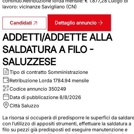
continuo.Retribuzione lorda mensile: € 1.877,28 Luogo di
lavoro: vicinanze Savigliano (CN)
Dettaglio annuncio
Candidati
ADDETTI/ADDETTE ALLA
SALDATURA A FILO -
SALUZZESE
Tipo di contratto
Somministrazione
Retribuzione Lorda
1784.94 mensile
Codice annuncio
350249
Data di pubblicazione
8/8/2026
Città
Saluzzo
La risorsa si occuperà di predisporre le superfici da saldar
con l’utilizzo di appositi strumenti, effettuare la saldatura a
filo su pezzi già predisposti ed eseguire manutenzione e