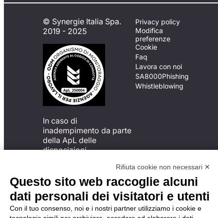
© Synergie Italia Spa.
Privacy policy
2019 - 2025
Modifica
preferenze
Cookie
Faq
Lavora con noi
SA8000
Phishing
Whistleblowing
In caso di
inadempimento da parte
della ApL delle
disposizioni
del Codice di Condotta, è
Rifiuta cookie non necessari ✕
possibile presentare un
reclamo
Questo sito web raccoglie alcuni
all’Organismo di
dati personali dei visitatori e utenti
Monitoraggio utilizzando
una delle modalità
Con il tuo consenso, noi e i nostri partner utilizziamo i cookie e