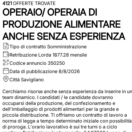
4121
OFFERTE TROVATE
OPERAIO/ OPERAIA DI
PRODUZIONE ALIMENTARE
ANCHE SENZA ESPERIENZA
Tipo di contratto
Somministrazione
Retribuzione Lorda
1877.28 mensile
Codice annuncio
350250
Data di pubblicazione
8/8/2026
Città
Savigliano
Cerchiamo risorse anche senza esperienza da inserire in u
team dinamico. I candidati / le candidate dovranno
occuparsi della produzione, del confezionamento e
dell'imballaggio di prodotti alimentari per la grande e
piccola distribuzione. Ti offriamo un contratto di lavoro a
norma di legge a tempo determinato iniziale con possibilità
di proroga. L'orario lavorativo è sui tre turni o a ciclo