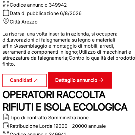
Codice annuncio
349942
Data di pubblicazione
6/8/2026
Città
Arezzo
La risorsa, una volta inserita in azienda, si occuperà
di:Lavorazioni di falegnameria su legno e materiali
affini;Assemblaggio e montaggio di mobili, arredi,
serramenti e componenti in legno;Utilizzo di macchinari e
attrezzature da falegnameria;Controllo qualità del prodott
finito.
Dettaglio annuncio
Candidati
OPERATORI RACCOLTA
RIFIUTI E ISOLA ECOLOGICA
Tipo di contratto
Somministrazione
Retribuzione Lorda
19000 - 20000 annuale
Codice annuncio
349941