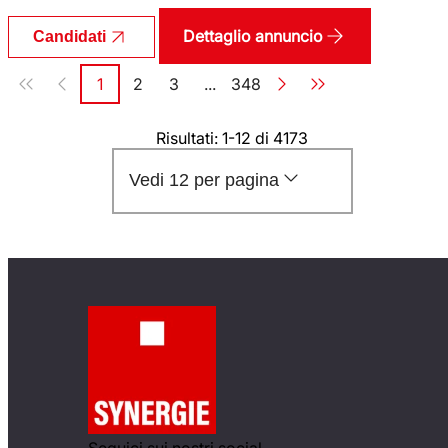
Dettaglio annuncio
Candidati
Paginazione
1
2
3
...
348
Pagina
Pagina
Pagina
Pagina
Risultati: 1-12 di 4173
Vedi 12 per pagina