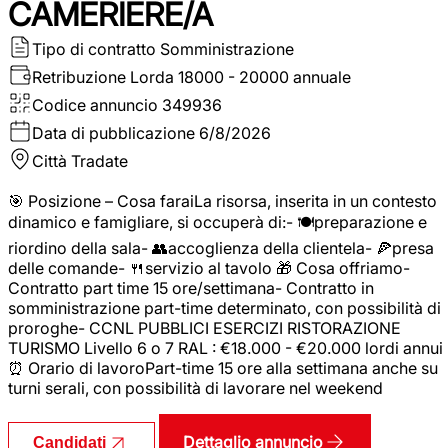
CAMERIERE/A
Tipo di contratto
Somministrazione
Retribuzione Lorda
18000 - 20000 annuale
Codice annuncio
349936
Data di pubblicazione
6/8/2026
Città
Tradate
🎯 Posizione – Cosa faraiLa risorsa, inserita in un contesto
dinamico e famigliare, si occuperà di:- 🍽️preparazione e
riordino della sala- 👥accoglienza della clientela- 🍕presa
delle comande- 🍴servizio al tavolo 🎁 Cosa offriamo-
Contratto part time 15 ore/settimana- Contratto in
somministrazione part-time determinato, con possibilità di
proroghe- CCNL PUBBLICI ESERCIZI RISTORAZIONE
TURISMO Livello 6 o 7 RAL : €18.000 - €20.000 lordi annui
⏰ Orario di lavoroPart-time 15 ore alla settimana anche su
turni serali, con possibilità di lavorare nel weekend
Dettaglio annuncio
Candidati