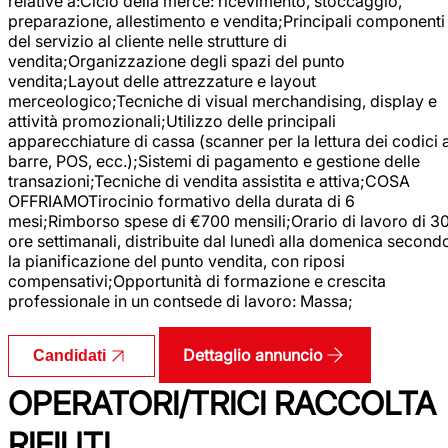
relative a:Ciclo della merce: ricevimento, stoccaggio,
preparazione, allestimento e vendita;Principali componenti
del servizio al cliente nelle strutture di
vendita;Organizzazione degli spazi del punto
vendita;Layout delle attrezzature e layout
merceologico;Tecniche di visual merchandising, display e
attività promozionali;Utilizzo delle principali
apparecchiature di cassa (scanner per la lettura dei codici 
barre, POS, ecc.);Sistemi di pagamento e gestione delle
transazioni;Tecniche di vendita assistita e attiva;COSA
OFFRIAMOTirocinio formativo della durata di 6
mesi;Rimborso spese di €700 mensili;Orario di lavoro di 3
ore settimanali, distribuite dal lunedì alla domenica second
la pianificazione del punto vendita, con riposi
compensativi;Opportunità di formazione e crescita
professionale in un contsede di lavoro: Massa;
Dettaglio annuncio
Candidati
OPERATORI/TRICI RACCOLTA
RIFIUTI