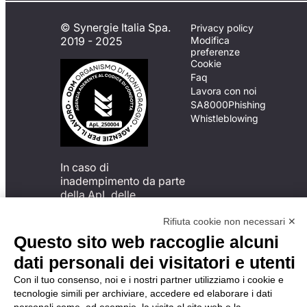
© Synergie Italia Spa.
Privacy policy
2019 - 2025
Modifica
preferenze
Cookie
Faq
Lavora con noi
SA8000
Phishing
Whistleblowing
In caso di
inadempimento da parte
della ApL delle
disposizioni
del Codice di Condotta, è
Rifiuta cookie non necessari ✕
possibile presentare un
Questo sito web raccoglie alcuni
reclamo
dati personali dei visitatori e utenti
all’Organismo di
Monitoraggio utilizzando
Con il tuo consenso, noi e i nostri partner utilizziamo i cookie e
una delle modalità
tecnologie simili per archiviare, accedere ed elaborare i dati
descritte al seguente