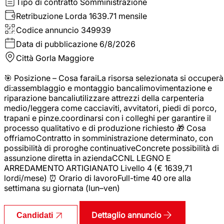
Tipo di contratto
Somministrazione
Retribuzione Lorda
1639.71 mensile
Codice annuncio
349939
Data di pubblicazione
6/8/2026
Città
Gorla Maggiore
🎯 Posizione – Cosa faraiLa risorsa selezionata si occuperà
di:assemblaggio e montaggio bancalimovimentazione e
riparazione bancaliutilizzare attrezzi della carpenteria
medio/leggera come cacciaviti, avvitatori, piedi di porco,
trapani e pinze.coordinarsi con i colleghi per garantire il
processo qualitativo e di produzione richiesto 🎁 Cosa
offriamoContratto in somministrazione determinato, con
possibilità di proroghe continuativeConcrete possibilità di
assunzione diretta in aziendaCCNL LEGNO E
ARREDAMENTO ARTIGIANATO Livello 4 (€ 1639,71
lordi/mese) ⏰ Orario di lavoroFull-time 40 ore alla
settimana su giornata (lun–ven)
Dettaglio annuncio
Candidati